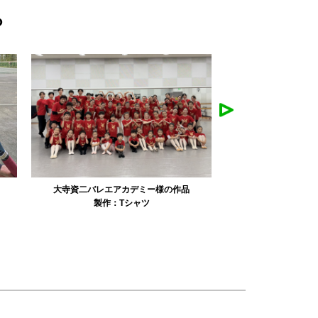
ら
リュミエル新体操クラブ様の作品
みかえり美
製作：
Tシャツ
製作：
パーカ・スウェット
製作：
タオル
製