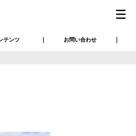
ンテンツ
お問い合わせ
インタビュー
ス(お知らせ)
ン別特集一覧
すめ特集一覧
物コンテンツ
トギャラリー
法人事例
ラブログ
お問い合わせ全般
再注文・追加注文
サンプル貸し出し
カタログ請求
デザイン入稿
ベルティグッズ
マスク
ツナギ
スポーツユニフォーム
のぼり・横断幕
バッグ