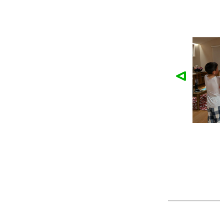
麓園様の作品
かなこ様の作品
ツ
製作：
Tシャツ