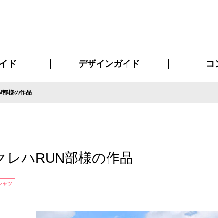
イド
デザインガイド
コ
N部様の作品
ビスについて
について
について
ページ
の方へ
イド
方へ
質問
デザインテンシュミレーター
デザインテンプレート集
書体一覧（フォント集）
デザイン入稿について
デザイン料について
プリント・加工方法
デザインガイド
プリントサイズ
インクカラー
お客様
ニュー
シー
おす
読み
フォ
コート
ャツ
ピ
セットアップ・ジャージ
パーカー・スウェット
キャップ・バンダナ
販促・ノ
クレハRUN部様の作品
シャツ