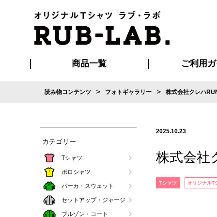
商品一覧
ご利用ガ
>
>
読み物コンテンツ
フォトギャラリー
株式会社クレハRU
発送・特急サー
お支払い方法
版の保管期限
割引まとめ
はじめて
ご利用ガ
再注文の
よくある
カジュアルユニフォーム
Tシャツ
タオル
ブルゾン・
ポロシ
ハッ
2025.10.23
カテゴリー
株式会社
Tシャツ
ポロシャツ
Tシャツ
オリジナルT
パーカ・スウェット
セットアップ・ジャージ
ブルゾン・コート