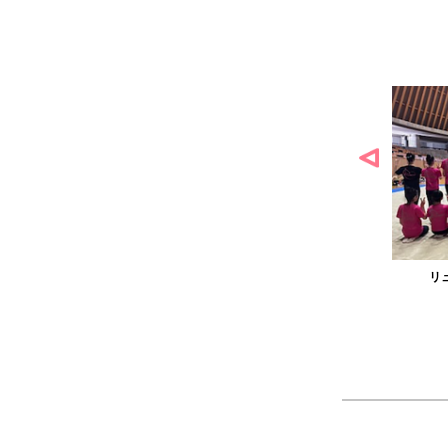
様の作品
リュミエル新体操クラブ様の作品