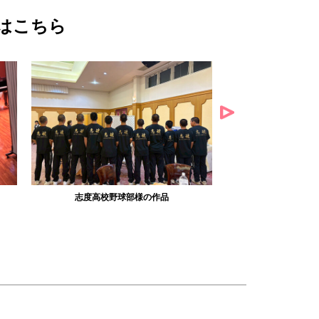
はこちら
58.57.様の作品
倉田滝王子アル