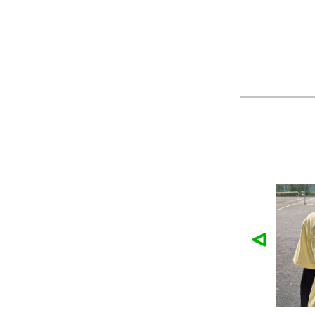
様の作品
リュミエル新体操クラブ様の作品