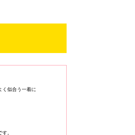
、
よく似合う一着に
です。