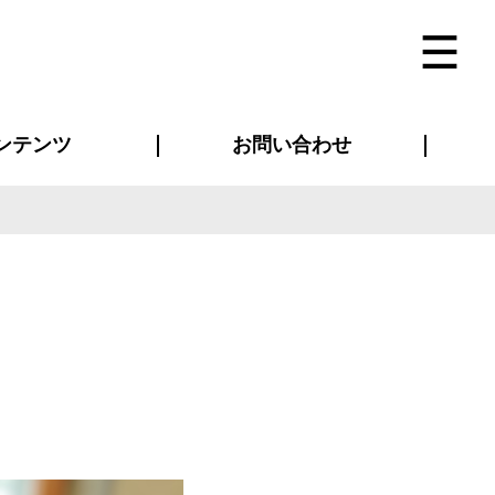
ンテンツ
お問い合わせ
インタビュー
ス(お知らせ)
ン別特集一覧
すめ特集一覧
物コンテンツ
トギャラリー
法人事例
ラブログ
お問い合わせ全般
再注文・追加注文
サンプル貸し出し
カタログ請求
デザイン入稿
ベルティグッズ
マスク
ツナギ
スポーツユニフォーム
のぼり・横断幕
バッグ