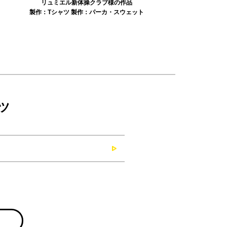
リュミエル新体操クラブ様の作品
みかえり美
製作：
Tシャツ
製作：
パーカ・スウェット
製作：
タオル
製
ツ