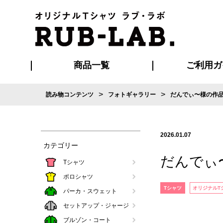
商品一覧
ご利用ガ
>
>
読み物コンテンツ
フォトギャラリー
だんでぃ〜様の作
発送・特急サー
お支払い方法
版の保管期限
割引まとめ
はじめて
ご利用ガ
再注文の
よくある
カジュアルユニフォーム
Tシャツ
タオル
ブルゾン・
ポロシ
ハッ
2026.01.07
カテゴリー
だんでぃ
Tシャツ
ポロシャツ
Tシャツ
オリジナルT
パーカ・スウェット
セットアップ・ジャージ
ブルゾン・コート