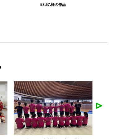
58.57.様の作品
倉田滝王子アル
ら