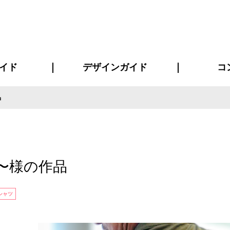
イド
デザインガイド
コ
品
ビスについて
について
について
ページ
の方へ
イド
方へ
質問
デザインテンシュミレーター
デザインテンプレート集
書体一覧（フォント集）
デザイン入稿について
デザイン料について
プリント・加工方法
デザインガイド
プリントサイズ
インクカラー
お客様
ニュー
シー
おす
読み
フォ
コート
ャツ
ピ
セットアップ・ジャージ
パーカー・スウェット
キャップ・バンダナ
販促・ノ
〜様の作品
シャツ