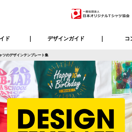
イド
デザインガイド
コ
ャツのデザインテンプレート集
ビスについて
のメリット
について
について
ページ
の方へ
ご質問
イド
方へ
デザインテンプレート集
デザインシミュレーター
書体一覧（フォント集）
デザイン入稿について
デザイン料について
プリント・加工一覧
デザインガイド
プリントサイズ
インクカラー
ニュー
お客様
シー
おす
読み
フォ
ラ
・ジャージ
バンダナ
ャツ
パーカー・スウェット
グッズ全般
ツナギ
スポー
のぼ