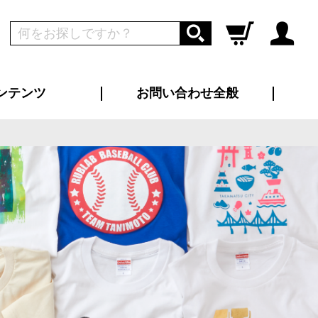
ンテンツ
お問い合わせ全般
ログイン
新規会員登録
ス（お知らせ）
インタビュー
ン別特集一覧
すめ特集一覧
物コンテンツ
トギャラリー
ンキング
法人事例
ラブログ
大口注文・法人向け
総合お問い合わせ
再注文・追加注文
サンプル貸し出し
カタログ請求
デザイン入稿
ツユニフォーム
り・横断幕
バッグ
カジュアルユニフォーム
靴・くつ下・サンダル
タオル