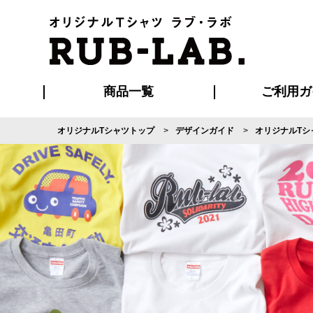
商品一覧
ご利用ガ
オリジナルTシャツトップ
デザインガイド
オリジナルTシ
発送・特急サー
マイページ会員
お支払い方法
版の保管期限
割引まとめ
はじめて
よくある
ご利用ガ
再注文の
ブルゾン・コート
Tシャツ
ハッピ
セットアップ
キャップ・
ポロシ