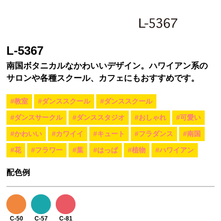
L-5367
南国ボタニカルなかわいいデザイン。ハワイアン系の
サロンや各種スクール、カフェにもおすすめです。
#教室
#ダンススクール
#ダンススクール
#ダンスサークル
#ダンススタジオ
#おしゃれ
#可愛い
#かわいい
#カワイイ
#キュート
#フラダンス
#南国
#花
#フラワー
#葉
#はっぱ
#植物
#ハワイアン
配色例
C-50
C-57
C-81