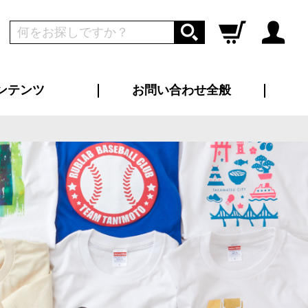
ンテンツ
お問い合わせ全般
ログイン
新規会員登録
ス（お知らせ）
インタビュー
ン別特集一覧
すめ特集一覧
物コンテンツ
トギャラリー
ンキング
法人事例
ラブログ
大口注文・法人向け
総合お問い合わせ
再注文・追加注文
サンプル貸し出し
カタログ請求
デザイン入稿
ツユニフォーム
り・横断幕
バッグ
カジュアルユニフォーム
靴・くつ下・サンダル
タオル