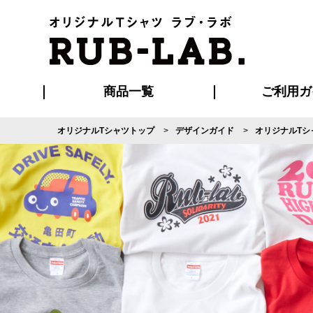
商品一覧
ご利用ガ
オリジナルTシャツトップ
デザインガイド
オリジナルTシ
発送・特急サー
マイページ会員
お支払い方法
版の保管期限
割引まとめ
はじめて
よくある
ご利用ガ
再注文の
ブルゾン・コート
Tシャツ
ハッピ
セットアップ
キャップ・
ポロシ