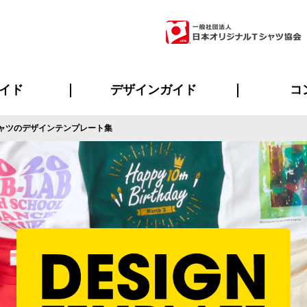
イド
デザインガイド
コ
ャツのデザインテンプレート集
ビスについて
のメリット
について
について
ページ
の方へ
ご質問
イド
方へ
デザインテンプレート集
デザインシミュレーター
書体一覧（フォント集）
デザイン入稿について
デザイン料について
プリント・加工一覧
デザインガイド
プリントサイズ
インクカラー
ニュー
お客様
シー
おす
読み
フォ
ラ
・ジャージ
バンダナ
ャツ
パーカー・スウェット
グッズ全般
ツナギ
スポー
のぼ