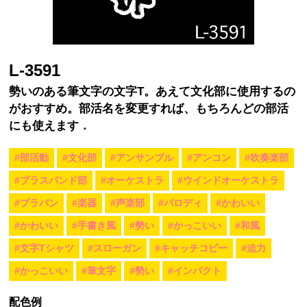
L-3591
勢いのある筆文字の文字T。あえて文化部に使用するの
がおすすめ。部活名を変更すれば、もちろんどの部活
にも使えます．
#部活動
#文化部
#アンサンブル
#アンコン
#吹奏楽部
#ブラスバンド部
#オーケストラ
#ウインドオーケストラ
#ブラバン
#楽器
#声楽部
#パロディ
#かわいい
#かわいい
#手書き風
#勢い
#かっこいい
#和風
#文字Tシャツ
#スローガン
#キャッチコピー
#迫力
#かっこいい
#筆文字
#勢い
#インパクト
配色例