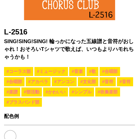
L-2516
SING!SING!SING! 輪っかになった五線譜と音符がおし
ゃれ！おそろいTシャツで歌えば、いつもよりハモれち
ゃうかも！
#コーラス部
#ミュージック
#音楽
#歌
#合唱部
#合唱部
#アカペラ
#アンコン
#文化部
#音符
#音符
#楽譜
#部活動
#かわいい
#シンプル
#吹奏楽部
#ブラスバンド部
配色例