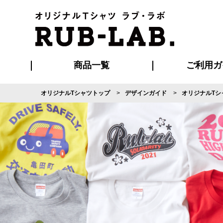
商品一覧
ご利用ガ
オリジナルTシャツトップ
デザインガイド
オリジナルTシ
発送・特急サー
マイページ会員
お支払い方法
版の保管期限
割引まとめ
はじめて
よくある
ご利用ガ
再注文の
ブルゾン・コート
Tシャツ
ハッピ
セットアップ
キャップ・
ポロシ