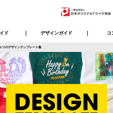
イド
デザインガイド
コ
ャツのデザインテンプレート集
ビスについて
のメリット
について
について
ページ
の方へ
ご質問
イド
方へ
デザインテンプレート集
デザインシミュレーター
書体一覧（フォント集）
デザイン入稿について
デザイン料について
プリント・加工一覧
デザインガイド
プリントサイズ
インクカラー
ニュー
お客様
シー
おす
読み
フォ
ラ
・ジャージ
バンダナ
ャツ
パーカー・スウェット
グッズ全般
ツナギ
スポー
のぼ