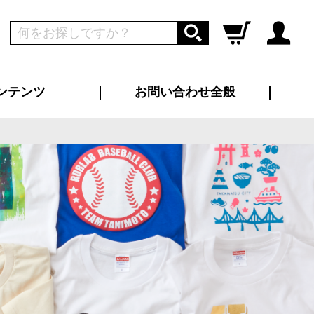
ンテンツ
お問い合わせ全般
ログイン
新規会員登録
ス（お知らせ）
インタビュー
ン別特集一覧
すめ特集一覧
物コンテンツ
トギャラリー
ンキング
法人事例
ラブログ
大口注文・法人向け
総合お問い合わせ
再注文・追加注文
サンプル貸し出し
カタログ請求
デザイン入稿
ツユニフォーム
り・横断幕
バッグ
カジュアルユニフォーム
靴・くつ下・サンダル
タオル