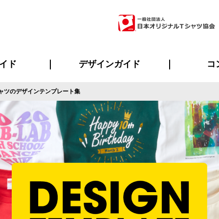
イド
デザインガイド
コ
ャツのデザインテンプレート集
ビスについて
のメリット
について
について
ページ
の方へ
ご質問
イド
方へ
デザインテンプレート集
デザインシミュレーター
書体一覧（フォント集）
デザイン入稿について
デザイン料について
プリント・加工一覧
デザインガイド
プリントサイズ
インクカラー
ニュー
お客様
シー
おす
読み
フォ
ラ
・ジャージ
バンダナ
ャツ
パーカー・スウェット
グッズ全般
ツナギ
スポー
のぼ