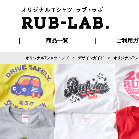
商品一覧
ご利用ガ
オリジナルTシャツトップ
デザインガイド
オリジナルTシ
発送・特急サー
マイページ会員
お支払い方法
版の保管期限
割引まとめ
はじめて
よくある
ご利用ガ
再注文の
ブルゾン・コート
Tシャツ
ハッピ
セットアップ
キャップ・
ポロシ