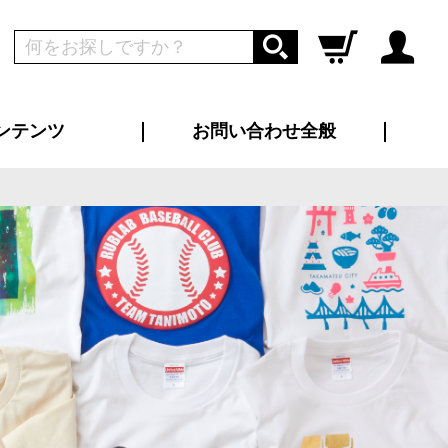
ンテンツ
お問い合わせ全般
ログイン
新規会員登録
ス（お知らせ）
インタビュー
ン別特集一覧
すめ特集一覧
物コンテンツ
トギャラリー
ンキング
法人事例
ラブログ
大口注文・法人向け
総合お問い合わせ
再注文・追加注文
サンプル貸し出し
カタログ請求
デザイン入稿
ツユニフォーム
り・横断幕
バッグ
カジュアルユニフォーム
靴・くつ下・サンダル
タオル