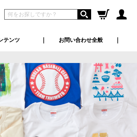
ンテンツ
お問い合わせ全般
ログイン
新規会員登録
ス（お知らせ）
インタビュー
ン別特集一覧
すめ特集一覧
物コンテンツ
トギャラリー
ンキング
法人事例
ラブログ
大口注文・法人向け
総合お問い合わせ
再注文・追加注文
サンプル貸し出し
カタログ請求
デザイン入稿
ツユニフォーム
り・横断幕
バッグ
カジュアルユニフォーム
靴・くつ下・サンダル
タオル