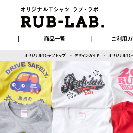
商品一覧
ご利用ガ
オリジナルTシャツトップ
デザインガイド
オリジナルTシ
発送・特急サー
マイページ会員
お支払い方法
版の保管期限
割引まとめ
はじめて
よくある
ご利用ガ
再注文の
ブルゾン・コート
Tシャツ
ハッピ
セットアップ
キャップ・
ポロシ