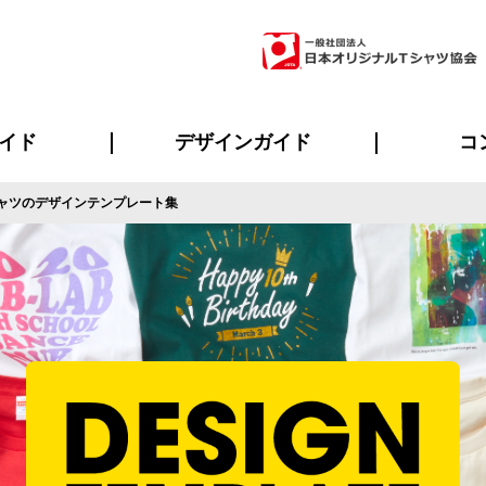
イド
デザインガイド
コ
ャツのデザインテンプレート集
ビスについて
のメリット
について
について
ページ
の方へ
ご質問
イド
方へ
デザインテンプレート集
デザインシミュレーター
書体一覧（フォント集）
デザイン入稿について
デザイン料について
プリント・加工一覧
デザインガイド
プリントサイズ
インクカラー
ニュー
お客様
シー
おす
読み
フォ
ラ
・ジャージ
バンダナ
ャツ
パーカー・スウェット
グッズ全般
ツナギ
スポー
のぼ