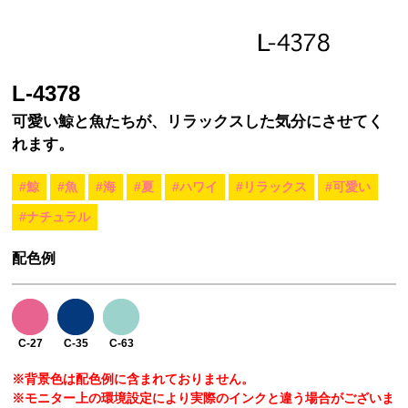
L-4378
可愛い鯨と魚たちが、リラックスした気分にさせてく
れます。
#鯨
#魚
#海
#夏
#ハワイ
#リラックス
#可愛い
#ナチュラル
配色例
C-27
C-35
C-63
※背景色は配色例に含まれておりません。
※モニター上の環境設定により実際のインクと違う場合がございま