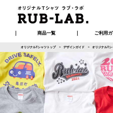
商品一覧
ご利用ガ
オリジナルTシャツトップ
デザインガイド
オリジナルTシ
発送・特急サー
マイページ会員
お支払い方法
版の保管期限
割引まとめ
はじめて
よくある
ご利用ガ
再注文の
ブルゾン・コート
Tシャツ
ハッピ
セットアップ
キャップ・
ポロシ