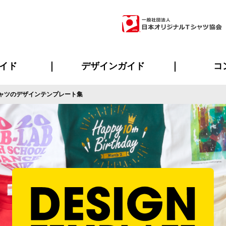
イド
デザインガイド
コ
ャツのデザインテンプレート集
ビスについて
のメリット
について
について
ページ
の方へ
ご質問
イド
方へ
デザインテンプレート集
デザインシミュレーター
書体一覧（フォント集）
デザイン入稿について
デザイン料について
プリント・加工一覧
デザインガイド
プリントサイズ
インクカラー
ニュー
お客様
シー
おす
読み
フォ
ラ
・ジャージ
バンダナ
ャツ
パーカー・スウェット
グッズ全般
ツナギ
スポー
のぼ