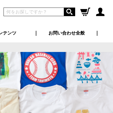
ンテンツ
お問い合わせ全般
ログイン
新規会員登録
ス（お知らせ）
インタビュー
ン別特集一覧
すめ特集一覧
物コンテンツ
トギャラリー
ンキング
法人事例
ラブログ
大口注文・法人向け
総合お問い合わせ
再注文・追加注文
サンプル貸し出し
カタログ請求
デザイン入稿
ツユニフォーム
り・横断幕
バッグ
カジュアルユニフォーム
靴・くつ下・サンダル
タオル