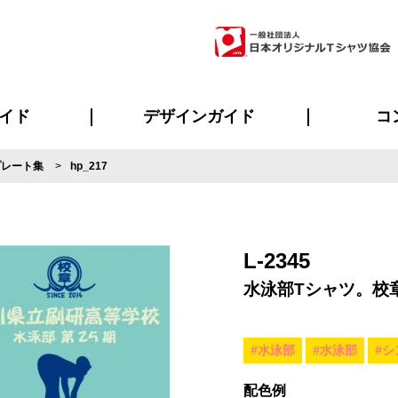
イド
デザインガイド
コ
プレート集
hp_217
ビスについて
のメリット
について
について
ページ
の方へ
ご質問
イド
方へ
デザインテンプレート集
デザインシミュレーター
書体一覧（フォント集）
デザイン入稿について
デザイン料について
プリント・加工一覧
デザインガイド
プリントサイズ
インクカラー
ニュー
お客様
シー
おす
読み
フォ
ラ
・ジャージ
バンダナ
ャツ
パーカー・スウェット
グッズ全般
ツナギ
スポー
のぼ
L-2345
水泳部Tシャツ。校
#水泳部
#水泳部
#シ
配色例