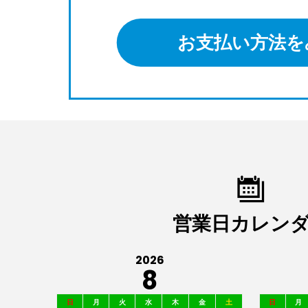
お支払い方法を
営業日カレン
2026
8
日
月
火
水
木
金
土
日
月