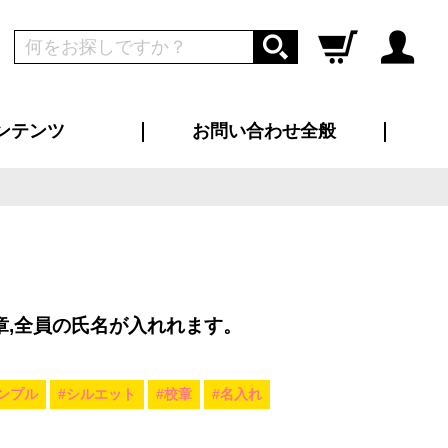
ンテンツ
お問い合わせ全般
ログイン
新規会員登録
ス（お知らせ）
インタビュー
ン別特集一覧
すめ特集一覧
物コンテンツ
トギャラリー
ンキング
法人事例
ラブログ
大口注文・法人向け
総合お問い合わせ
再注文・追加注文
サンプル貸し出し
カタログ請求
デザイン入稿
ツユニフォーム
り・横断幕
バッグ
カジュアルユニフォーム
靴・くつ下・サンダル
タオル
章,全員の氏名が入れれます。
ンプル
#シルエット
#校章
#名入れ