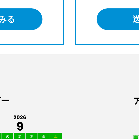
みる
ダー
2026
9
火
水
木
金
土
東