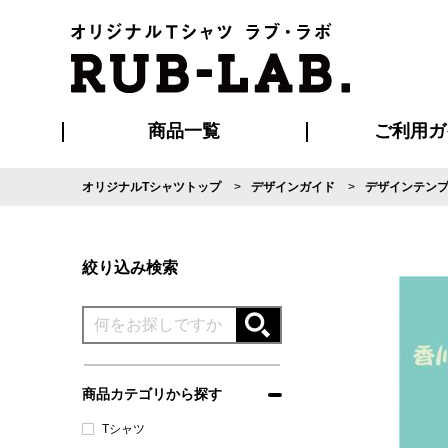
商品一覧
ご利用ガ
オリジナルTシャツトップ
デザインガイド
デザインテン
発送・特急サー
マイページ会員
お支払い方法
版の保管期限
割引まとめ
はじめて
よくある
ご利用ガ
再注文の
ブルゾン・コート
Tシャツ
ハッピ
セットアップ
キャップ・
ポロシ
絞り込み検索
商品カテゴリから探す
Tシャツ