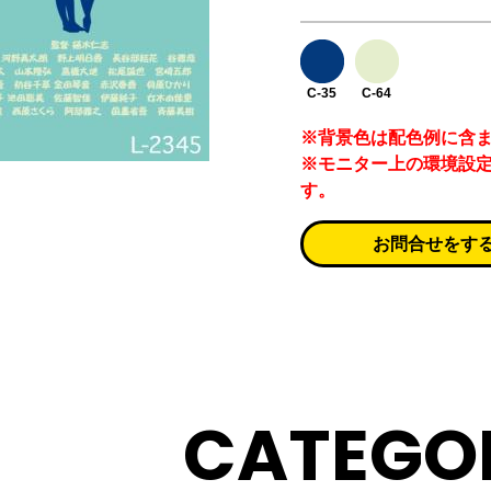
C-35
C-64
※背景色は配色例に含
※モニター上の環境設
す。
お問合せをす
CATEGO