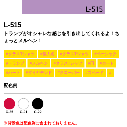
L-515
トランプがオシャレな感じを引き出してくれるよ！ち
ょっとメルヘン！
#クラスTシャツ
#個人名
#クラスTシャツ
#ベーシック
#トランプ
#メルヘン
#クラスTシャツ
#円
#カード
#ハート
#ダイヤモンド
#クローバー
#スペード
#
配色例
C-25
C-21
C-22
※背景色は配色例に含まれておりません。