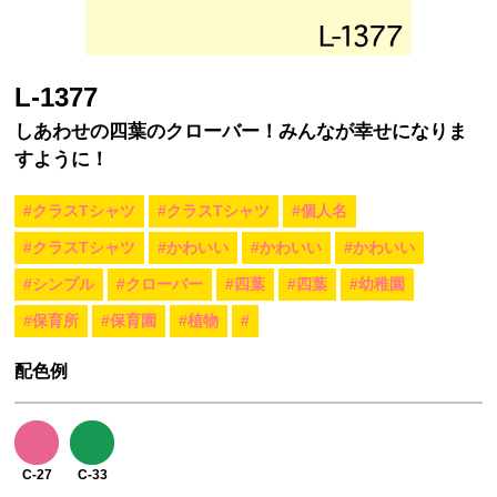
L-1377
しあわせの四葉のクローバー！みんなが幸せになりま
すように！
#クラスTシャツ
#クラスTシャツ
#個人名
#クラスTシャツ
#かわいい
#かわいい
#かわいい
#シンプル
#クローバー
#四葉
#四葉
#幼稚園
#保育所
#保育園
#植物
#
配色例
C-27
C-33