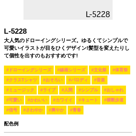
L-5228
大人気のドローイングシリーズ。ゆるくてシンプルで
可愛いイラストが目をひくデザイン!髪型を変えたりし
て個性を出すのもおすすめです!
#ドローイングシリーズ
#線画シリーズ
#文化祭
#体育祭
#クラスTシャツ
#おそろい
#パロディ
#音楽
#ミュージック
#ライブ
#人間
#シンプル
#おしゃれ
#可愛い
#かわいい
#カワイイ
#キュート
#横断歩道
#信号
#さわやか
#爽やか
#青春
配色例