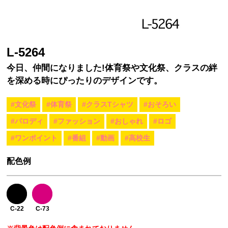
L-5264
今日、仲間になりました!体育祭や文化祭、クラスの絆
を深める時にぴったりのデザインです。
#文化祭
#体育祭
#クラスTシャツ
#おそろい
#パロディ
#ファッション
#おしゃれ
#ロゴ
#ワンポイント
#番組
#動画
#高校生
配色例
C-22
C-73