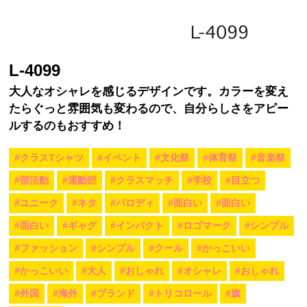
L-4099
大人なオシャレを感じるデザインです。カラーを変え
たらぐっと雰囲気も変わるので、自分らしさをアピー
ルするのもおすすめ！
#クラスTシャツ
#イベント
#文化祭
#体育祭
#音楽祭
#部活動
#運動部
#クラスマッチ
#学校
#目立つ
#ユニーク
#ネタ
#パロディ
#面白い
#面白い
#面白い
#ギャグ
#インパクト
#ロゴマーク
#シンプル
#ファッション
#シンプル
#クール
#かっこいい
#かっこいい
#大人
#おしゃれ
#オシャレ
#おしゃれ
#外国
#海外
#ブランド
#トリコロール
#旗