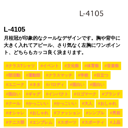
L-4105
月桂冠が印象的なクールなデザインです。胸や背中に
大きく入れてアピール、さり気なく左胸にワンポイン
ト、どちらもカッコ良く決まります。
#クラスTシャツ
#イベント
#文化祭
#体育祭
#音楽祭
#部活動
#運動部
#クラスマッチ
#学校
#目立つ
#ユニーク
#ネタ
#パロディ
#面白い
#面白い
#面白い
#ギャグ
#インパクト
#ロゴマーク
#ブランド
#クール
#かっこいい
#かっこいい
#大人
#おしゃれ
#オシャレ
#おしゃれ
#ファッション
#シンプル
#男前
#テニス部
#エンブレム
#スポーツ
#スポーティ
#上品