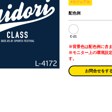
#カジュアル
配色例
C-21
※背景色は配色例に含
※モニター上の環境設
す。
お問合せをす