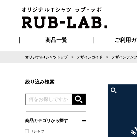
商品一覧
ご利用ガ
オリジナルTシャツトップ
デザインガイド
デザインテン
発送・特急サー
マイページ会員
お支払い方法
版の保管期限
割引まとめ
はじめて
よくある
ご利用ガ
再注文の
ブルゾン・コート
Tシャツ
ハッピ
セットアップ
キャップ・
ポロシ
絞り込み検索
商品カテゴリから探す
Tシャツ