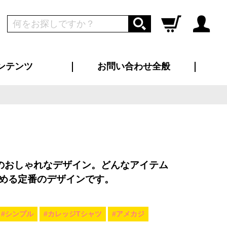
ンテンツ
お問い合わせ全般
ログイン
新規会員登録
ス（お知らせ）
インタビュー
ン別特集一覧
すめ特集一覧
物コンテンツ
トギャラリー
ンキング
法人事例
ラブログ
大口注文・法人向け
総合お問い合わせ
再注文・追加注文
サンプル貸し出し
カタログ請求
デザイン入稿
ツユニフォーム
り・横断幕
バッグ
カジュアルユニフォーム
靴・くつ下・サンダル
タオル
のおしゃれなデザイン。どんなアイテム
める定番のデザインです。
#シンプル
#カレッジTシャツ
#アメカジ