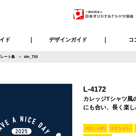
イド
デザインガイド
コ
プレート集
dm_750
ビスについて
のメリット
について
について
ページ
の方へ
ご質問
イド
方へ
デザインテンプレート集
デザインシミュレーター
書体一覧（フォント集）
デザイン入稿について
デザイン料について
プリント・加工一覧
デザインガイド
プリントサイズ
インクカラー
ニュー
お客様
シー
おす
読み
フォ
ラ
・ジャージ
バンダナ
ャツ
パーカー・スウェット
グッズ全般
ツナギ
スポー
のぼ
L-4172
カレッジTシャツ風
にも合い、長く楽し
#おしゃれ
#オシャレ