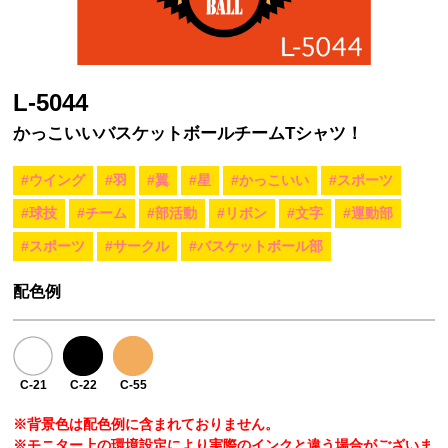
L-5044
かっこいいバスケットボールチームTシャツ！
#ウイング
#羽
#翼
#星
#かっこいい
#スポーツ
#球技
#チーム
#部活動
#リボン
#文字
#運動部
#スポーツ
#サークル
#バスケットボール部
配色例
C-21
C-22
C-55
※背景色は配色例に含まれておりません。
※モニター上の環境設定により実際のインクと違う場合がございま