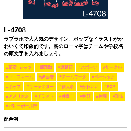
L-4708
ラブラボで大人気のデザイン。ポップなイラストがか
わいくて印象的です。胸のローマ字はチームや学校名
の頭文字を入れましょう。
#部活Tシャツ
#部活動
#運動部
#スポーツ
#サークル
#ユニフォーム
#練習着
#チームワーク
#ベーシック
#ポップ
#キャラクター
#個人名
#かわいい
#POP
#アメリカン
#イラスト
#仲良し
#笑顔
#仲間
#球技
#バレーボール部
配色例