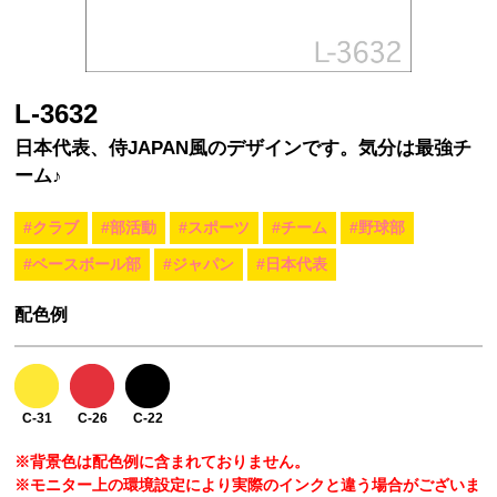
L-3632
日本代表、侍JAPAN風のデザインです。気分は最強チ
ーム♪
#クラブ
#部活動
#スポーツ
#チーム
#野球部
#ベースボール部
#ジャパン
#日本代表
配色例
C-31
C-26
C-22
※背景色は配色例に含まれておりません。
※モニター上の環境設定により実際のインクと違う場合がございま