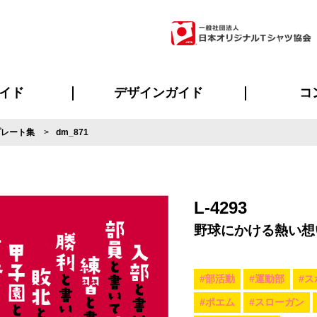
イド
デザインガイド
コ
プレート集
dm_871
ビスについて
のメリット
について
について
ページ
の方へ
ご質問
イド
方へ
デザインテンプレート集
デザインシミュレーター
書体一覧（フォント集）
デザイン入稿について
デザイン料について
プリント・加工一覧
デザインガイド
プリントサイズ
インクカラー
ニュー
お客様
シー
おす
読み
フォ
ラ
・ジャージ
バンダナ
ャツ
パーカー・スウェット
グッズ全般
ツナギ
スポー
のぼ
L-4293
野球にかける熱い想
#部活動
#運動部
#ス
#ポエム
#スローガン