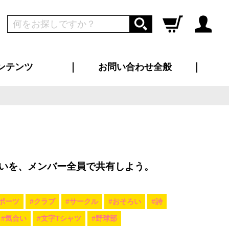
ンテンツ
お問い合わせ全般
ログイン
新規会員登録
ス（お知らせ）
インタビュー
ン別特集一覧
すめ特集一覧
物コンテンツ
トギャラリー
ンキング
法人事例
ラブログ
大口注文・法人向け
総合お問い合わせ
再注文・追加注文
サンプル貸し出し
カタログ請求
デザイン入稿
ツユニフォーム
り・横断幕
バッグ
カジュアルユニフォーム
靴・くつ下・サンダル
タオル
いを、メンバー全員で共有しよう。
ポーツ
#クラブ
#サークル
#おそろい
#詩
#気合い
#文字Tシャツ
#野球部