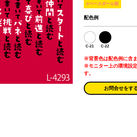
#ベースボール部
配色例
C-21
C-22
※背景色は配色例に含
※モニター上の環境設
す。
お問合せをす