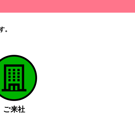
す。
）
ご来社