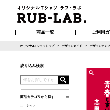
商品一覧
ご利用ガ
オリジナルTシャツトップ
デザインガイド
デザインテン
発送・特急サー
マイページ会員
お支払い方法
版の保管期限
割引まとめ
はじめて
よくある
ご利用ガ
再注文の
ブルゾン・コート
Tシャツ
ハッピ
セットアップ
キャップ・
ポロシ
絞り込み検索
商品カテゴリから探す
Tシャツ