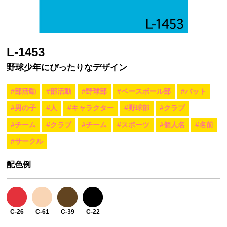
L-1453
野球少年にぴったりなデザイン
#部活動
#部活動
#野球部
#ベースボール部
#バット
#男の子
#人
#キャラクター
#野球部
#クラブ
#チーム
#クラブ
#チーム
#スポーツ
#個人名
#名前
#サークル
配色例
C-26
C-61
C-39
C-22