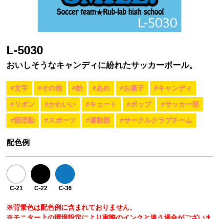
L-5030
おいしそうなキャンディに紛れたサッカーボール。
#文字
#その他
#飴
#あめ
#お菓子
#キャンディ
#リボン
#かわいい
#キュート
#ポップ
#サッカー部
#部活動
#スポーツ
#運動部
#サークルクラブチーム
配色例
C-21
C-22
C-36
※背景色は配色例に含まれておりません。
※モニター上の環境設定により実際のインクと違う場合がございま