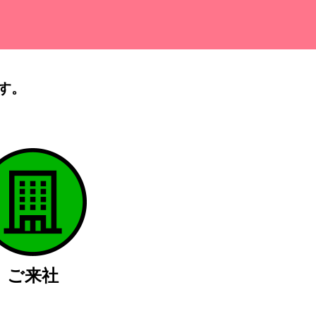
す。
）
ご来社