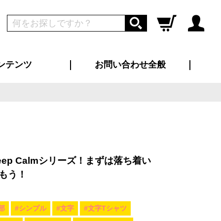
ンテンツ
お問い合わせ全般
ログイン
新規会員登録
ス（お知らせ）
インタビュー
ン別特集一覧
すめ特集一覧
物コンテンツ
トギャラリー
ンキング
法人事例
ラブログ
大口注文・法人向け
総合お問い合わせ
再注文・追加注文
サンプル貸し出し
カタログ請求
デザイン入稿
ツユニフォーム
り・横断幕
バッグ
カジュアルユニフォーム
靴・くつ下・サンダル
タオル
ep Calmシリーズ！まずは落ち着い
もう！
部
#シンプル
#文字
#文字Tシャツ