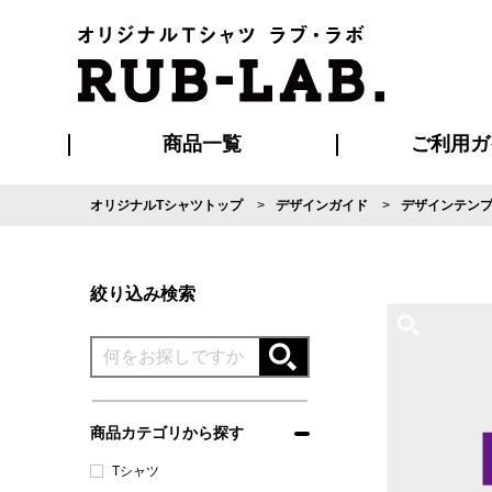
商品一覧
ご利用ガ
オリジナルTシャツトップ
デザインガイド
デザインテン
発送・特急サー
マイページ会員
お支払い方法
版の保管期限
割引まとめ
はじめて
よくある
ご利用ガ
再注文の
ブルゾン・コート
Tシャツ
ハッピ
セットアップ
キャップ・
ポロシ
絞り込み検索
商品カテゴリから探す
Tシャツ