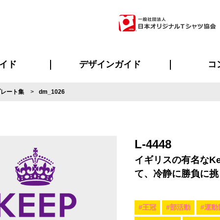
イド
デザインガイド
コ
プレート集
dm_1026
ビスについて
のメリット
について
について
ページ
の方へ
ご質問
イド
方へ
デザインテンプレート集
デザインシミュレーター
書体一覧（フォント集）
デザイン入稿について
デザイン料について
プリント・加工一覧
デザインガイド
プリントサイズ
インクカラー
ニュー
お客様
シー
おす
読み
フォ
ラ
・ジャージ
バンダナ
ャツ
パーカー・スウェット
グッズ全般
ツナギ
スポー
のぼ
L-4448
イギリスの有名なKe
て、冷静に勝負に挑
#王冠
#部活動
#運動