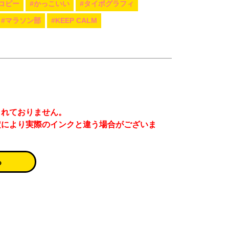
コピー
#かっこいい
#タイポグラフィ
#マラソン部
#KEEP CALM
まれておりません。
定により実際のインクと違う場合がございま
る