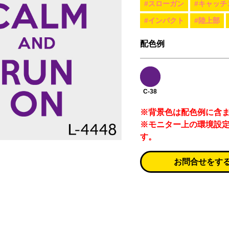
#スローガン
#キャッチ
#インパクト
#陸上部
配色例
C-38
※背景色は配色例に含
※モニター上の環境設
す。
お問合せをす