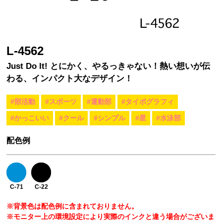
L-4562
Just Do It! とにかく、やるっきゃない！熱い想いが伝
わる、インパクト大なデザイン！
#部活動
#スポーツ
#運動部
#タイポグラフィ
#かっこいい
#クール
#シンプル
#星
#水泳部
配色例
C-71
C-22
※背景色は配色例に含まれておりません。
※モニター上の環境設定により実際のインクと違う場合がございま