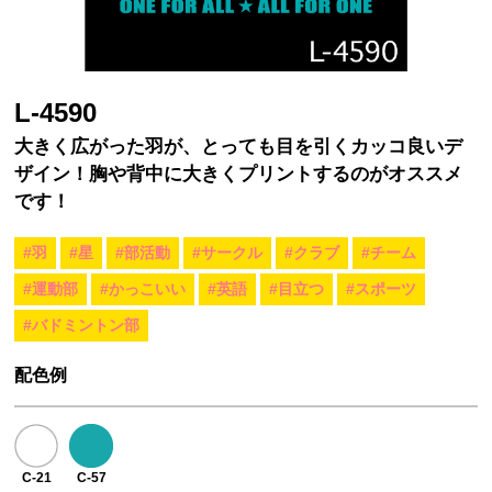
L-4590
大きく広がった羽が、とっても目を引くカッコ良いデ
ザイン！胸や背中に大きくプリントするのがオススメ
です！
#羽
#星
#部活動
#サークル
#クラブ
#チーム
#運動部
#かっこいい
#英語
#目立つ
#スポーツ
#バドミントン部
配色例
C-21
C-57