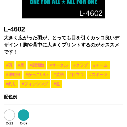
L-4602
大きく広がった羽が、とっても目を引くカッコ良いデ
ザイン！胸や背中に大きくプリントするのがオススメ
です！
#羽
#星
#部活動
#サークル
#クラブ
#チーム
#運動部
#かっこいい
#英語
#目立つ
#スポーツ
#釣り
#フィッシング
#魚
配色例
C-21
C-57