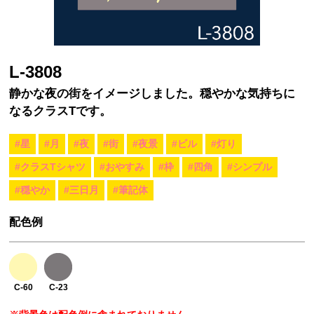
L-3808
静かな夜の街をイメージしました。穏やかな気持ちに
なるクラスTです。
#星
#月
#夜
#街
#夜景
#ビル
#灯り
#クラスTシャツ
#おやすみ
#枠
#四角
#シンプル
#穏やか
#三日月
#筆記体
配色例
C-60
C-23