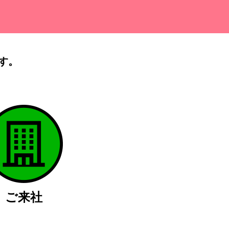
す。
）
ご来社