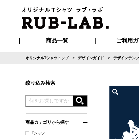
商品一覧
ご利用ガ
オリジナルTシャツトップ
デザインガイド
デザインテン
発送・特急サー
マイページ会員
お支払い方法
版の保管期限
割引まとめ
はじめて
よくある
ご利用ガ
再注文の
ブルゾン・コート
Tシャツ
ハッピ
セットアップ
キャップ・
ポロシ
絞り込み検索
商品カテゴリから探す
Tシャツ