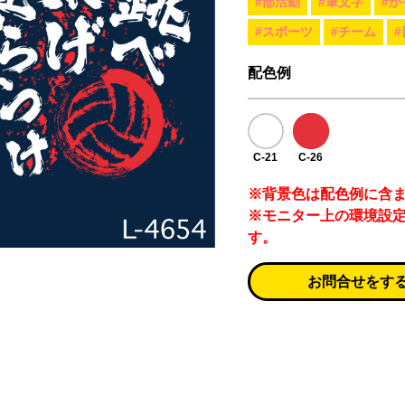
#部活動
#筆文字
#か
#スポーツ
#チーム
配色例
C-21
C-26
※背景色は配色例に含
※モニター上の環境設
す。
お問合せをす