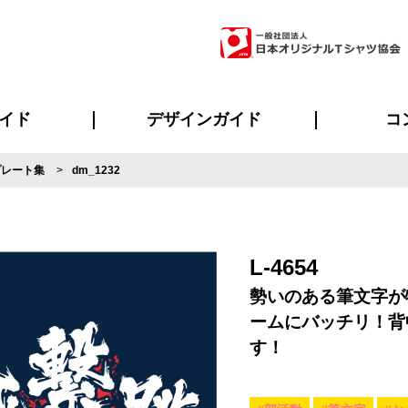
イド
デザインガイド
コ
プレート集
dm_1232
ビスについて
のメリット
について
について
ページ
の方へ
ご質問
イド
方へ
デザインテンプレート集
デザインシミュレーター
書体一覧（フォント集）
デザイン入稿について
デザイン料について
プリント・加工一覧
デザインガイド
プリントサイズ
インクカラー
ニュー
お客様
シー
おす
読み
フォ
ラ
・ジャージ
バンダナ
ャツ
パーカー・スウェット
グッズ全般
ツナギ
スポー
のぼ
L-4654
勢いのある筆文字が
ームにバッチリ！背
す！