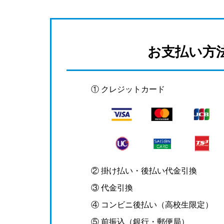
お支払い方
① クレジットカード
② 掛け払い・後払い代金引換
③ 代金引換
④ コンビニ後払い（高校生限定）
⑤ 前振込（銀行・郵便局）