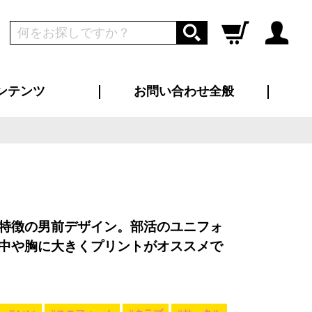
ンテンツ
お問い合わせ全般
ログイン
新規会員登録
ス（お知らせ）
インタビュー
ン別特集一覧
すめ特集一覧
物コンテンツ
トギャラリー
ンキング
法人事例
ラブログ
大口注文・法人向け
総合お問い合わせ
再注文・追加注文
サンプル貸し出し
カタログ請求
デザイン入稿
ツユニフォーム
り・横断幕
バッグ
カジュアルユニフォーム
靴・くつ下・サンダル
タオル
特徴の男前デザイン。部活のユニフォ
中や胸に大きくプリントがオススメで