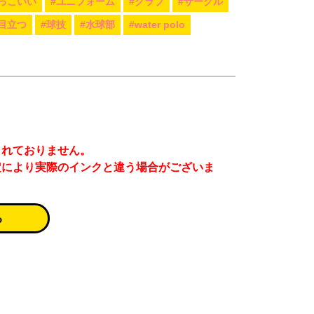
っこいい
#ユニフォーム
#クラブ
#サークル
#目立つ
#球技
#水球部
#water polo
まれておりません。
定により実際のインクと違う場合がございま
る