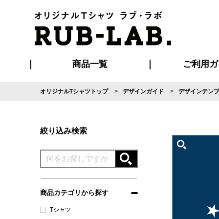
商品一覧
ご利用ガ
オリジナルTシャツトップ
デザインガイド
デザインテン
発送・特急サー
マイページ会員
お支払い方法
版の保管期限
割引まとめ
はじめて
よくある
ご利用ガ
再注文の
ブルゾン・コート
Tシャツ
ハッピ
セットアップ
キャップ・
ポロシ
絞り込み検索
商品カテゴリから探す
Tシャツ