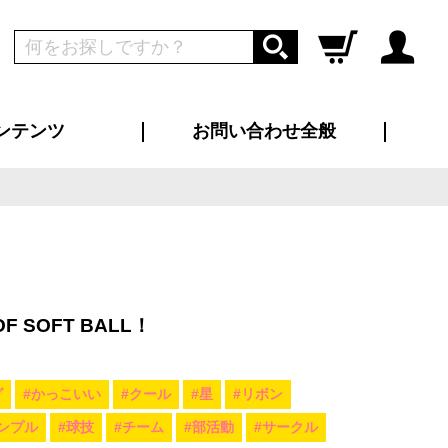
ンテンツ
お問い合わせ全般
ログイン
新規会員登録
ス（お知らせ）
インタビュー
ン別特集一覧
すめ特集一覧
物コンテンツ
トギャラリー
ンキング
法人事例
ラブログ
大口注文・法人向け
総合お問い合わせ
再注文・追加注文
サンプル貸し出し
カタログ請求
デザイン入稿
ツユニフォーム
り・横断幕
バッグ
カジュアルユニフォーム
靴・くつ下・サンダル
タオル
OF SOFT BALL！
グ
#かっこいい
#クール
#星
#リボン
ンプル
#球技
#チーム
#部活動
#サークル