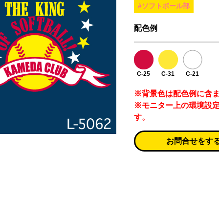
#ソフトボール部
配色例
C-25
C-31
C-21
※背景色は配色例に含
※モニター上の環境設
す。
お問合せをす