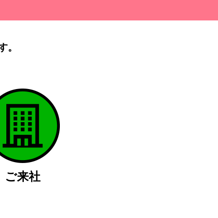
す。
）
ご来社