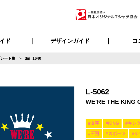
イド
デザインガイド
コ
プレート集
dm_1640
ビスについて
のメリット
について
について
ページ
の方へ
ご質問
イド
方へ
デザインテンプレート集
デザインシミュレーター
書体一覧（フォント集）
デザイン入稿について
デザイン料について
プリント・加工一覧
デザインガイド
プリントサイズ
インクカラー
ニュー
お客様
シー
おす
読み
フォ
ラ
・ジャージ
バンダナ
ャツ
パーカー・スウェット
グッズ全般
ツナギ
スポー
のぼ
L-5062
WE'RE THE KING 
#文字
#KING
#キン
#王冠
#スポーツ
#シ