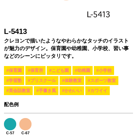
L-5413
クレヨンで描いたようなやわらかなタッチのイラスト
が魅力のデザイン。保育園や幼稚園、小学校、習い事
などのシーンにピッタリです。
#保育園
#保育所
#こども園
#幼稚園
#小学校
#学習塾
#プリスクール
#体験教室
#スポーツ教室
#英会話教室
#手書き風
#かわいい
#カワイイ
配色例
C-57
C-67