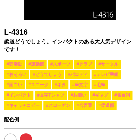
L-4316
柔道どうでしょう。インパクトのある大人気デザイン
です！
#部活動
#運動部
#スポーツ
#クラブ
#サークル
#おそろい
#どうでしょう
#パロディ
#テレビ番組
#面白い
#ユニーク
#ネタ
#筆文字
#毛筆
#インパクト
#文字Tシャツ
#お揃い
#ギャグ
#名台詞
#キャッチコピー
#スローガン
#合言葉
#柔道部
配色例