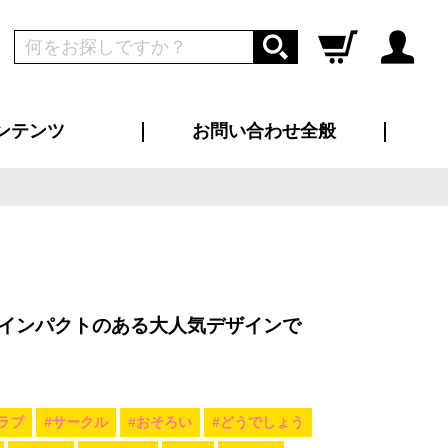
ンテンツ
お問い合わせ全般
ログイン
新規会員登録
ス（お知らせ）
インタビュー
ン別特集一覧
すめ特集一覧
物コンテンツ
トギャラリー
ンキング
法人事例
ラブログ
大口注文・法人向け
総合お問い合わせ
再注文・追加注文
サンプル貸し出し
カタログ請求
デザイン入稿
ツユニフォーム
り・横断幕
バッグ
カジュアルユニフォーム
靴・くつ下・サンダル
タオル
インパクトのある大人気デザインで
ラブ
#サークル
#おそろい
#どうでしょう