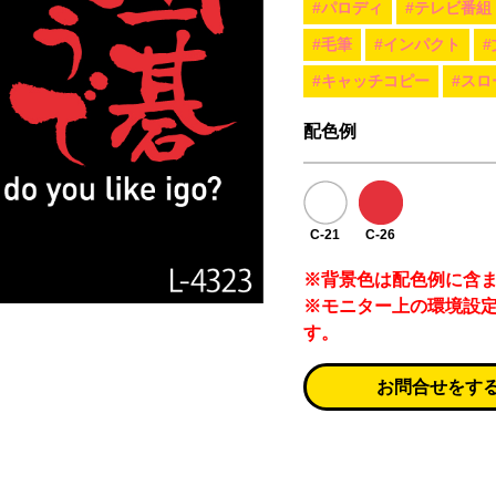
#パロディ
#テレビ番組
#毛筆
#インパクト
#キャッチコピー
#スロ
配色例
C-21
C-26
※背景色は配色例に含
※モニター上の環境設
す。
お問合せをす