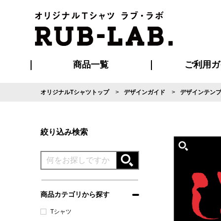
商品一覧
ご利用ガ
オリジナルTシャツトップ
デザインガイド
デザインテン
発送・特急サー
マイページ会員
お支払い方法
版の保管期限
割引まとめ
はじめて
よくある
ご利用ガ
再注文の
ブルゾン・コート
Tシャツ
ハッピ
セットアップ
キャップ・
ポロシ
絞り込み検索
商品カテゴリから探す
Tシャツ