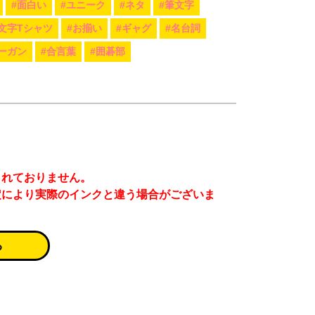
#面白い
#ユニーク
#ネタ
#筆文字
#文字Tシャツ
#お揃い
#ギャグ
#名台詞
ーガン
#合言葉
#囲碁部
まれておりません。
定により実際のインクと違う場合がございま
る