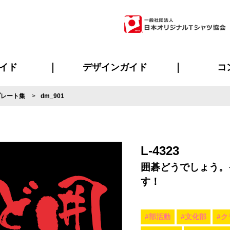
イド
デザインガイド
コ
プレート集
dm_901
ビスについて
のメリット
について
について
ページ
の方へ
ご質問
イド
方へ
デザインテンプレート集
デザインシミュレーター
書体一覧（フォント集）
デザイン入稿について
デザイン料について
プリント・加工一覧
デザインガイド
プリントサイズ
インクカラー
ニュー
お客様
シー
おす
読み
フォ
ラ
・ジャージ
バンダナ
ャツ
パーカー・スウェット
グッズ全般
ツナギ
スポー
のぼ
L-4323
囲碁どうでしょう。
す！
#部活動
#文化部
#ク