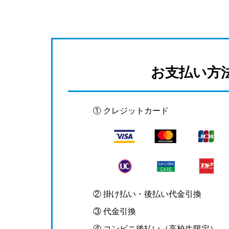
お支払い方
① クレジットカード
② 掛け払い・後払い代金引換
③ 代金引換
④ コンビニ後払い（高校生限定）