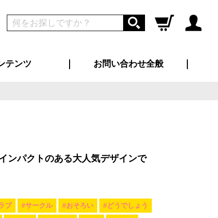
ンテンツ
お問い合わせ全般
ログイン
新規会員登録
ス（お知らせ）
インタビュー
ン別特集一覧
すめ特集一覧
物コンテンツ
トギャラリー
ンキング
法人事例
ラブログ
大口注文・法人向け
総合お問い合わせ
再注文・追加注文
サンプル貸し出し
カタログ請求
デザイン入稿
ツユニフォーム
り・横断幕
バッグ
カジュアルユニフォーム
靴・くつ下・サンダル
タオル
インパクトのある大人気デザインで
ラブ
#サークル
#おそろい
#どうでしょう