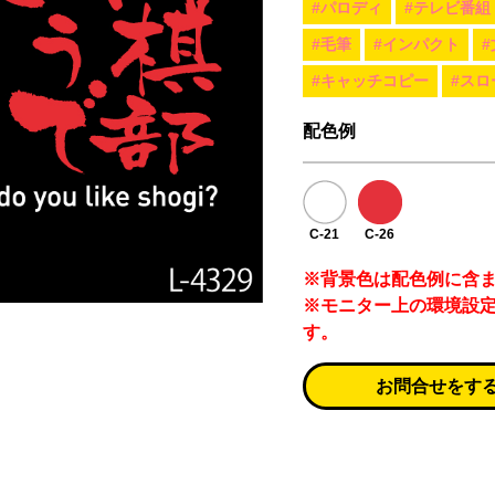
#パロディ
#テレビ番組
#毛筆
#インパクト
#キャッチコピー
#スロ
配色例
C-21
C-26
※背景色は配色例に含
※モニター上の環境設
す。
お問合せをす