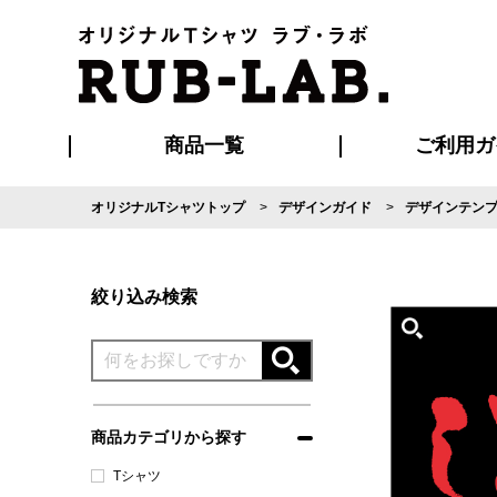
商品一覧
ご利用ガ
オリジナルTシャツトップ
デザインガイド
デザインテン
発送・特急サー
マイページ会員
お支払い方法
版の保管期限
割引まとめ
はじめて
よくある
ご利用ガ
再注文の
ブルゾン・コート
Tシャツ
ハッピ
セットアップ
キャップ・
ポロシ
絞り込み検索
商品カテゴリから探す
Tシャツ