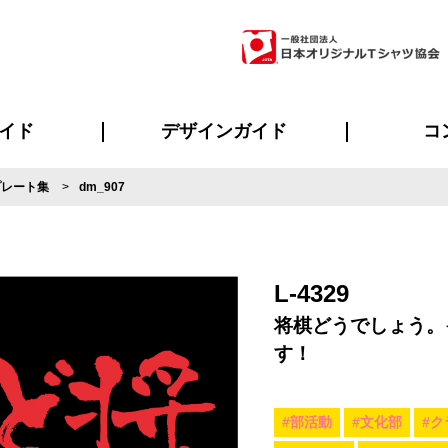
イド
デザインガイド
コ
プレート集
dm_907
ビスについて
のメリット
について
について
ページ
の方へ
ご質問
イド
方へ
デザインテンプレート集
デザインシミュレーター
書体一覧（フォント集）
デザイン入稿について
デザイン料について
プリント・加工一覧
デザインガイド
プリントサイズ
インクカラー
ニュー
お客様
シー
おす
読み
フォ
ラ
・ジャージ
バンダナ
ャツ
パーカー・スウェット
グッズ全般
ツナギ
スポー
のぼ
L-4329
将棋どうでしょう。
す！
#部活動
#文化部
#ク