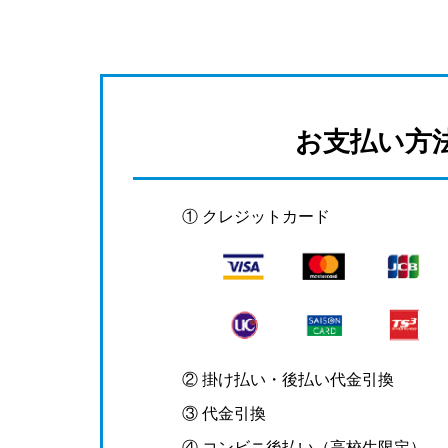
お支払い方
① クレジットカード
② 掛け払い・後払い代金引換
③ 代金引換
④ コンビニ後払い（高校生限定）