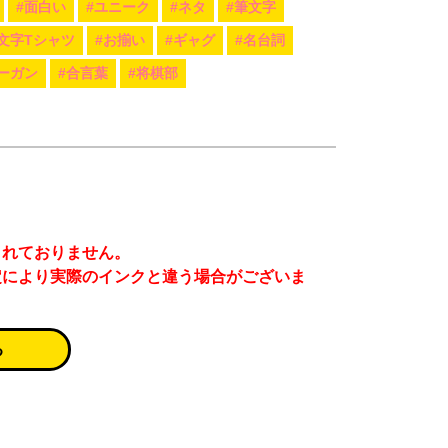
#面白い
#ユニーク
#ネタ
#筆文字
#文字Tシャツ
#お揃い
#ギャグ
#名台詞
ーガン
#合言葉
#将棋部
まれておりません。
定により実際のインクと違う場合がございま
る