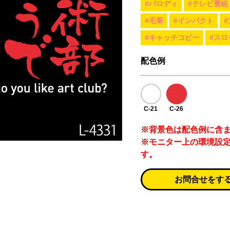
#パロディ
#テレビ番組
#毛筆
#インパクト
#キャッチコピー
#スロ
配色例
C-21
C-26
※背景色は配色例に含
※モニター上の環境設
す。
お問合せをす