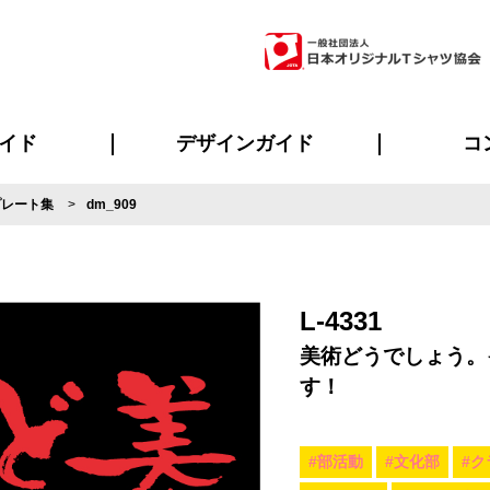
イド
デザインガイド
コ
プレート集
dm_909
ビスについて
のメリット
について
について
ページ
の方へ
ご質問
イド
方へ
デザインテンプレート集
デザインシミュレーター
書体一覧（フォント集）
デザイン入稿について
デザイン料について
プリント・加工一覧
デザインガイド
プリントサイズ
インクカラー
ニュー
お客様
シー
おす
読み
フォ
ラ
・ジャージ
バンダナ
ャツ
パーカー・スウェット
グッズ全般
ツナギ
スポー
のぼ
L-4331
美術どうでしょう。
す！
#部活動
#文化部
#ク