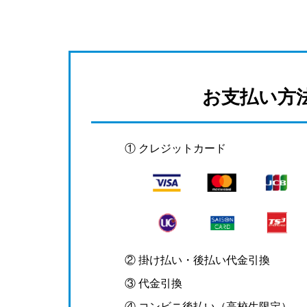
お支払い方
① クレジットカード
② 掛け払い・後払い代金引換
③ 代金引換
④ コンビニ後払い（高校生限定）