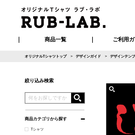
商品一覧
ご利用ガ
オリジナルTシャツトップ
デザインガイド
デザインテン
発送・特急サー
マイページ会員
お支払い方法
版の保管期限
割引まとめ
はじめて
よくある
ご利用ガ
再注文の
ブルゾン・コート
Tシャツ
ハッピ
セットアップ
キャップ・
ポロシ
絞り込み検索
商品カテゴリから探す
Tシャツ