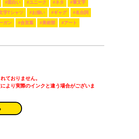
#面白い
#ユニーク
#ネタ
#筆文字
#文字Tシャツ
#お揃い
#ギャグ
#名台詞
ーガン
#合言葉
#美術部
#アート
まれておりません。
定により実際のインクと違う場合がございま
る