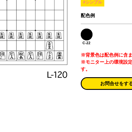
#シンプル
配色例
C-22
※背景色は配色例に含
※モニター上の環境設
す。
お問合せをす