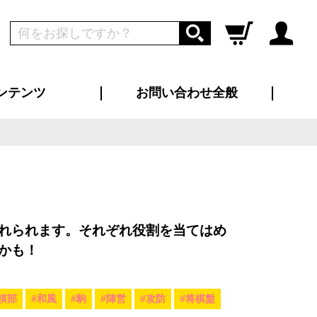
ンテンツ
お問い合わせ全般
ログイン
新規会員登録
ス（お知らせ）
インタビュー
ン別特集一覧
すめ特集一覧
物コンテンツ
トギャラリー
ンキング
法人事例
ラブログ
大口注文・法人向け
総合お問い合わせ
再注文・追加注文
サンプル貸し出し
カタログ請求
デザイン入稿
ツユニフォーム
り・横断幕
バッグ
カジュアルユニフォーム
靴・くつ下・サンダル
タオル
れられます。それぞれ役割を当てはめ
かも！
棋部
#和風
#駒
#陣営
#攻防
#将棋盤