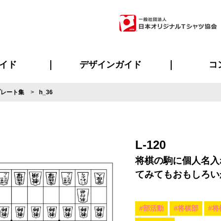
イド
デザインガイド
コ
プレート集
h_36
ビスについて
のメリット
について
について
ページ
の方へ
ご質問
イド
方へ
デザインテンプレート集
デザインシミュレーター
書体一覧（フォント集）
デザイン入稿について
デザイン料について
プリント・加工一覧
デザインガイド
プリントサイズ
インクカラー
ニュー
お客様
シー
おす
読み
フォ
ラ
・ジャージ
バンダナ
ャツ
パーカー・スウェット
グッズ全般
ツナギ
スポー
のぼ
L-120
将棋の駒に個人名入
てみてもおもしろい
#部活動
#将棋部
#将