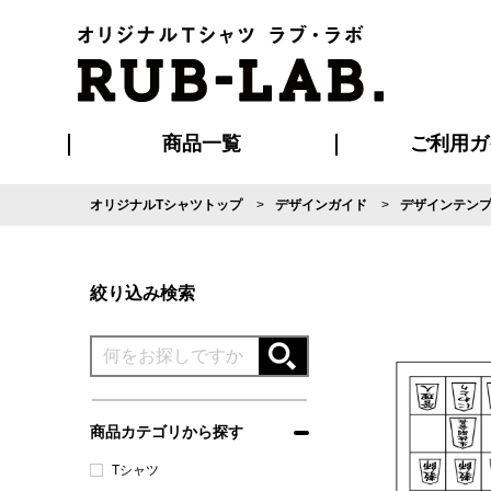
商品一覧
ご利用ガ
オリジナルTシャツトップ
デザインガイド
デザインテン
発送・特急サー
マイページ会員
お支払い方法
版の保管期限
割引まとめ
はじめて
よくある
ご利用ガ
再注文の
ブルゾン・コート
Tシャツ
ハッピ
セットアップ
キャップ・
ポロシ
絞り込み検索
商品カテゴリから探す
Tシャツ