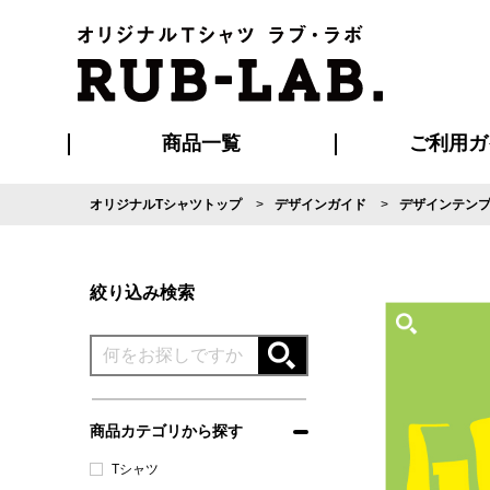
商品一覧
ご利用ガ
オリジナルTシャツトップ
デザインガイド
デザインテン
発送・特急サー
マイページ会員
お支払い方法
版の保管期限
割引まとめ
はじめて
よくある
ご利用ガ
再注文の
ブルゾン・コート
Tシャツ
ハッピ
セットアップ
キャップ・
ポロシ
絞り込み検索
商品カテゴリから探す
Tシャツ