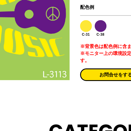
配色例
C-31
C-38
※背景色は配色例に含
※モニター上の環境設
す。
お問合せをす