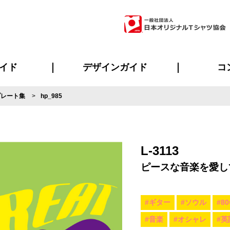
イド
デザインガイド
コ
プレート集
hp_985
ビスについて
のメリット
について
について
ページ
の方へ
ご質問
イド
方へ
デザインテンプレート集
デザインシミュレーター
書体一覧（フォント集）
デザイン入稿について
デザイン料について
プリント・加工一覧
デザインガイド
プリントサイズ
インクカラー
ニュー
お客様
シー
おす
読み
フォ
ラ
・ジャージ
バンダナ
ャツ
パーカー・スウェット
グッズ全般
ツナギ
スポー
のぼ
L-3113
ピースな音楽を愛し
#ギター
#ソウル
#8
#音楽
#オシャレ
#英