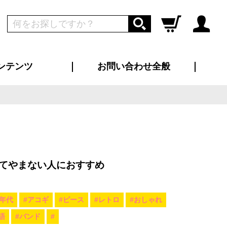
ンテンツ
お問い合わせ全般
ログイン
新規会員登録
ス（お知らせ）
インタビュー
ン別特集一覧
すめ特集一覧
物コンテンツ
トギャラリー
ンキング
法人事例
ラブログ
大口注文・法人向け
総合お問い合わせ
再注文・追加注文
サンプル貸し出し
カタログ請求
デザイン入稿
ツユニフォーム
り・横断幕
バッグ
カジュアルユニフォーム
靴・くつ下・サンダル
タオル
てやまない人におすすめ
0年代
#アコギ
#ピース
#レトロ
#おしゃれ
語
#バンド
#