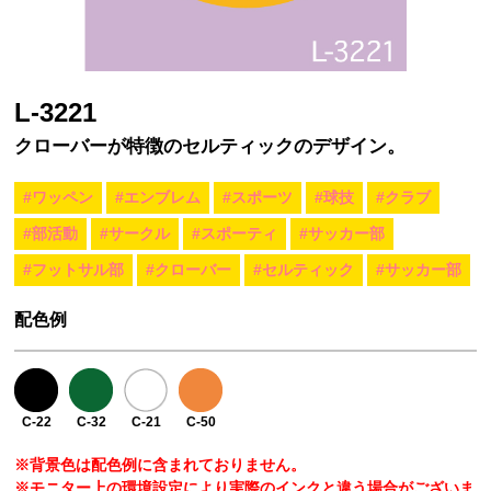
L-3221
クローバーが特徴のセルティックのデザイン。
#ワッペン
#エンブレム
#スポーツ
#球技
#クラブ
#部活動
#サークル
#スポーティ
#サッカー部
#フットサル部
#クローバー
#セルティック
#サッカー部
配色例
C-22
C-32
C-21
C-50
※背景色は配色例に含まれておりません。
※モニター上の環境設定により実際のインクと違う場合がございま