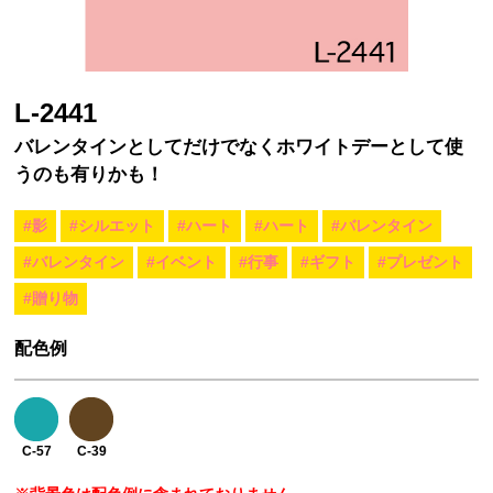
L-2441
バレンタインとしてだけでなくホワイトデーとして使
うのも有りかも！
#影
#シルエット
#ハート
#ハート
#バレンタイン
#バレンタイン
#イベント
#行事
#ギフト
#プレゼント
#贈り物
配色例
C-57
C-39