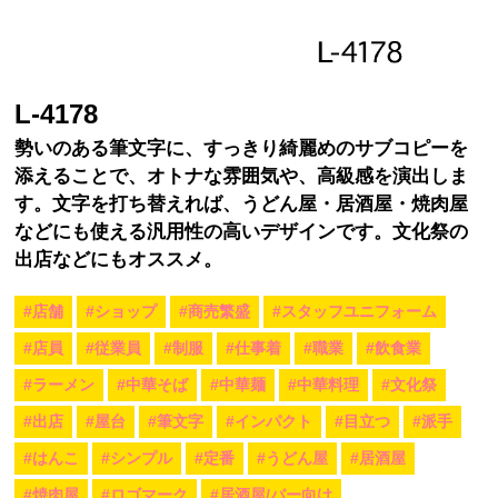
L-4178
勢いのある筆文字に、すっきり綺麗めのサブコピーを
添えることで、オトナな雰囲気や、高級感を演出しま
す。文字を打ち替えれば、うどん屋・居酒屋・焼肉屋
などにも使える汎用性の高いデザインです。文化祭の
出店などにもオススメ。
#店舗
#ショップ
#商売繁盛
#スタッフユニフォーム
#店員
#従業員
#制服
#仕事着
#職業
#飲食業
#ラーメン
#中華そば
#中華麺
#中華料理
#文化祭
#出店
#屋台
#筆文字
#インパクト
#目立つ
#派手
#はんこ
#シンプル
#定番
#うどん屋
#居酒屋
#焼肉屋
#ロゴマーク
#居酒屋/バー向け