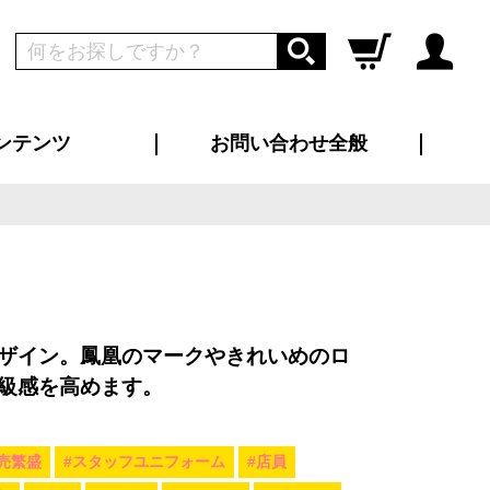
ンテンツ
お問い合わせ全般
ログイン
新規会員登録
ス（お知らせ）
インタビュー
ン別特集一覧
すめ特集一覧
物コンテンツ
トギャラリー
ンキング
法人事例
ラブログ
大口注文・法人向け
総合お問い合わせ
再注文・追加注文
サンプル貸し出し
カタログ請求
デザイン入稿
ツユニフォーム
り・横断幕
バッグ
カジュアルユニフォーム
靴・くつ下・サンダル
タオル
ザイン。鳳凰のマークやきれいめのロ
級感を高めます。
売繁盛
#スタッフユニフォーム
#店員