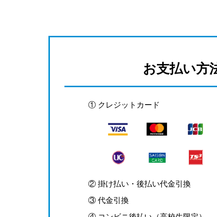
お支払い方
① クレジットカード
② 掛け払い・後払い代金引換
③ 代金引換
④ コンビニ後払い（高校生限定）