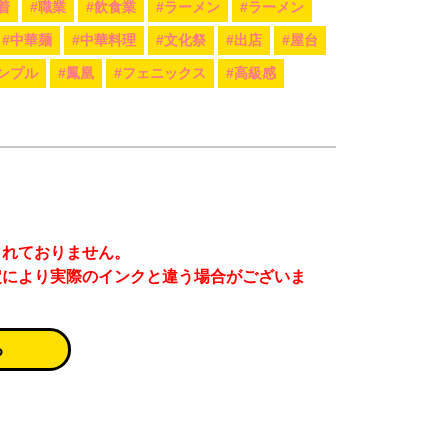
着
#職業
#飲食業
#ラーメン
#ラーメン
#中華麺
#中華料理
#文化祭
#出店
#屋台
ンプル
#鳳凰
#フェニックス
#高級感
まれておりません。
定により実際のインクと違う場合がございま
る