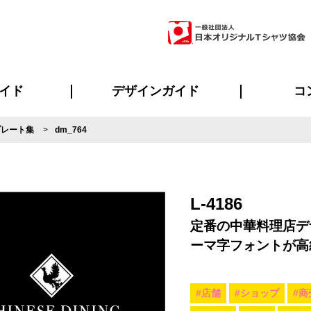
イド
デザインガイド
コ
プレート集
dm_764
ビスについて
のメリット
について
について
ページ
の方へ
ご質問
イド
方へ
デザインテンプレート集
デザインシミュレーター
書体一覧（フォント集）
デザイン入稿について
デザイン料について
プリント・加工一覧
デザインガイド
プリントサイズ
インクカラー
ニュー
お客様
シー
おす
読み
フォ
ラ
・ジャージ
バンダナ
ャツ
パーカー・スウェット
グッズ全般
ツナギ
スポー
のぼ
L-4186
定番の中華料理店デ
ーマ字フォントが高
#店舗
#ショップ
#商