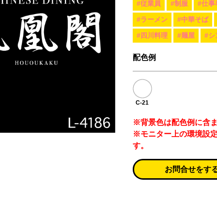
#従業員
#制服
#仕事
#ラーメン
#中華そば
#四川料理
#麺屋
#シ
配色例
C-21
※背景色は配色例に含
※モニター上の環境設
す。
お問合せをす