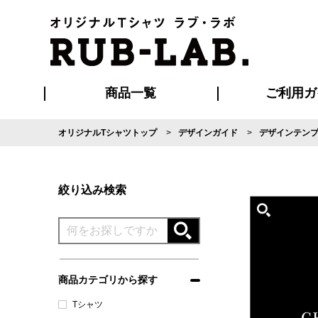
商品一覧
ご利用ガ
オリジナルTシャツトップ
デザインガイド
デザインテン
発送・特急サー
マイページ会員
お支払い方法
版の保管期限
割引まとめ
はじめて
よくある
ご利用ガ
再注文の
ブルゾン・コート
Tシャツ
ハッピ
セットアップ
キャップ・
ポロシ
絞り込み検索
商品カテゴリから探す
Tシャツ