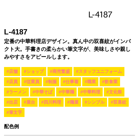
L-4187
定番の中華料理店デザイン。真ん中の双喜紋がインパ
クト大。手書きの柔らかい筆文字が、美味しさや親し
みやすさをアピールします。
#店舗
#ショップ
#商売繁盛
#スタッフユニフォーム
#店員
#従業員
#制服
#仕事着
#職業
#飲食業
#ラーメン
#中華そば
#中華麺
#中華料理
#文化祭
#出店
#屋台
#四川料理
#麺屋
#シンプル
#双喜紋
#筆文字
配色例