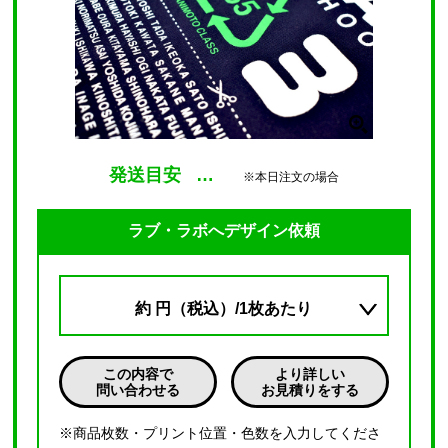
発送目安
…
※本日注文の場合
ラブ・ラボへデザイン依頼
約
円（税込）/1枚あたり
この内容で
より詳しい
問い合わせる
お見積りをする
※商品枚数・プリント位置・色数を入力してくださ