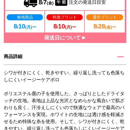
8
7
注文の発送日目安
午 前
/
(金)
無地商品
特急プリント
通常プリント
8
10
8
10
8
28
/
(月)〜
/
(月)〜
/
(金)〜
発送日について
商品詳細
シワが付きにくく、乾きやすい、繰り返し洗っても色落ち
しにくいイージーケアポロ
ポリエステル鹿の子を使用した、さっぱりとしたドライタ
ッチの生地。表地は上品な光沢となめらかな風合いで肌ざ
わりも良く、汗冷えしにくいので快適なウェアで最高のパ
フォーマンスを実現。ホワイトの生地には透け感を軽減さ
せるため特殊な糸を使用。そして、シワが付きにくく、乾
きやすい、繰り返し洗っても色落ちしにくいイージーケア