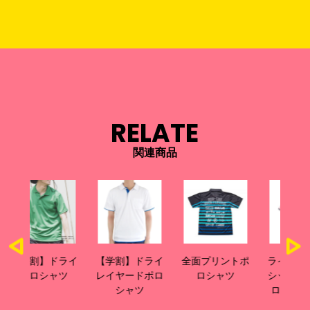
RELATE
関連商品
ライ
【学割】ドライ
全面プリントポ
ライン入りベー
裾
ツ
レイヤードポロ
ロシャツ
シックドライポ
ロ
シャツ
ロシャツ(ポリ
ジン加工)