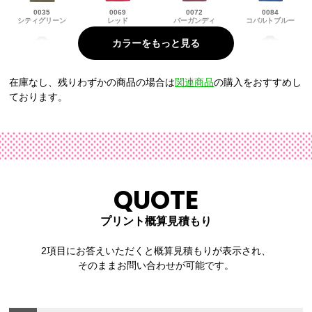
0035
0069
0072
0084
シティグリーン
レッド
バーガンディ
コバルトブルー
在庫なし、残りわずかの商品の場合は
関連商品
の購入をおすすめし
0086
0087
0190
0198
ております。
ネイビー
インディゴ
カナリアイエロ
カーボン
ー
0488
0537
0538
0598
Lブルー
サンドカーキ
ターコイズブル
ヘザーチャコー
QUOTE
ー
ル
プリント概算見積もり
2項目にお答えいただくと概算見積もりが表示され、
そのままお問い合わせが可能です。