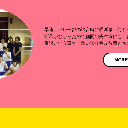
今日無事に届きました！ 光沢感も加わり
も岡田さんのお陰で良いものが作れまし
た！
MORE