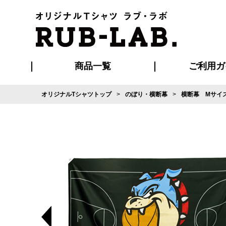
商品一覧
ご利用ガ
オリジナルTシャツトップ
のぼり・横断幕
横断幕 Mサイズ(1
発送・特急サー
マイページ会員
お支払い方法
版の保管期限
割引まとめ
はじめて
よくある
ご利用ガ
再注文の
ブルゾン・コート
Tシャツ
ハッピ
セットアップ
キャップ・
ポロシ