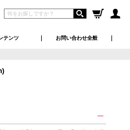
ンテンツ
お問い合わせ全般
ログイン
新規会員登録
ス（お知らせ）
インタビュー
ン別特集一覧
すめ特集一覧
物コンテンツ
トギャラリー
ンキング
法人事例
ラブログ
大口注文・法人向け
総合お問い合わせ
再注文・追加注文
サンプル貸し出し
カタログ請求
デザイン入稿
ツユニフォーム
り・横断幕
バッグ
カジュアルユニフォーム
靴・くつ下・サンダル
タオル
)