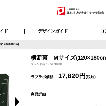
イド
デザインガイド
コ
20×180cm)
ビスについて
のメリット
について
について
ページ
の方へ
ご質問
イド
方へ
デザインテンプレート集
デザインシミュレーター
書体一覧（フォント集）
デザイン入稿について
デザイン料について
プリント・加工一覧
デザインガイド
プリントサイズ
インクカラー
ニュー
お客様
シー
おす
読み
フォ
ラ
・ジャージ
バンダナ
ャツ
パーカー・スウェット
グッズ全般
ツナギ
スポー
のぼ
横断幕 Mサイズ(120×180cm
ブランド名： / S120180
17,820円
ラブラボ価格
(税込)
商品詳細