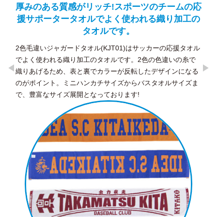
の応
ほどよくハリのあるツイル生地の浅めキャッ
3
工の
プ。
上品
サテ
金属クリップアジャスター付きでサイズ調節ができます。コ
のデ
ーディネートに合わせやすく、男女問わず人気の定番キャッ
タオル
プです。
糸で
なる
ズま