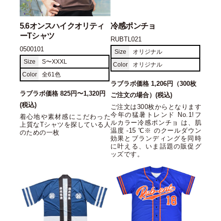
5.6オンスハイクオリティ
冷感ポンチョ
ーTシャツ
RUBTL021
0500101
Size
オリジナル
Size
S〜XXXL
Color
オリジナル
Color
全61色
ラブラボ価格 1,206円（300枚
ラブラボ価格 825円〜1,320円
ご注文の場合）(税込)
(税込)
ご注文は300枚からとなります
今年の猛暑トレンド No.1!フ
着心地や素材感にこだわった
ルカラー冷感ポンチョ は、肌
上質なTシャツを探している人
温度 -15 ℃※ のクールダウン
のための一枚
効果とブランディングを同時
に叶える、いま話題の販促グ
ッズです。