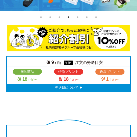
8/ 9
注文の発送目安
( 日)
午後
無地商品
特急プリント
通常プリント
8/ 18
8/ 18
9/ 1
( 火)〜
( 火)〜
( 火)〜
発送日について