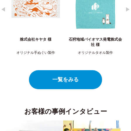
ヤタ 様
石狩地域バイオマス発電株式会
株式会社 香川銀行
社 ​様
ぬぐい製作
オリジナルタオル製作
オリジナルTシャツ
一覧をみる
お客様の事例インタビュー