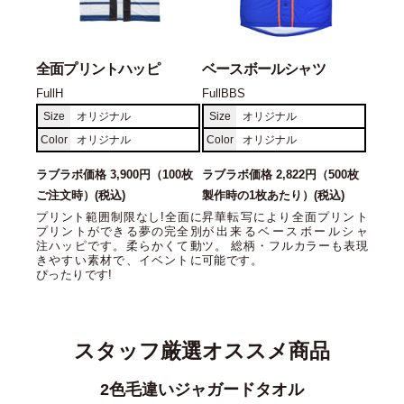
全面プリントハッピ
ベースボールシャツ
FullH
FullBBS
Size
オリジナル
Size
オリジナル
Color
オリジナル
Color
オリジナル
ラブラボ価格 3,900円（100枚
ラブラボ価格 2,822円（500枚
ご注文時）(税込)
製作時の1枚あたり）(税込)
プリント範囲制限なし!全面に
昇華転写により全面プリント
プリントができる夢の完全別
が出来るベースボールシャ
注ハッピです。柔らかくて動
ツ。 総柄・フルカラーも表現
きやすい素材で、イベントに
可能です。
ぴったりです!
スタッフ厳選オススメ商品
コットンツイルローキャップ