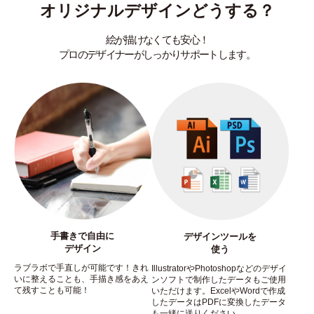
オリジナルデザインどうする？
絵が描けなくても安心！
プロのデザイナーがしっかりサポートします。
手書きで自由に
デザインツールを
デザイン
使う
ラブラボで手直しが可能です！きれ
IllustratorやPhotoshopなどのデザイ
いに整えることも、手描き感をあえ
ンソフトで制作したデータもご使用
て残すことも可能！
いただけます。ExcelやWordで作成
したデータはPDFに変換したデータ
も一緒に送りください。