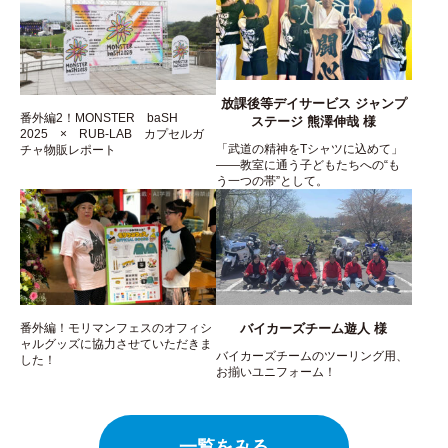
放課後等デイサービス ジャンプ
番外編2！MONSTER baSH
ステージ 熊澤伸哉 様
2025 × RUB-LAB カプセルガ
「武道の精神をTシャツに込めて」
チャ物販レポート
――教室に通う子どもたちへの“も
う一つの帯”として。
番外編！モリマンフェスのオフィシ
バイカーズチーム遊人 様
ャルグッズに協力させていただきま
バイカーズチームのツーリング用、
した！
お揃いユニフォーム！
一覧をみる