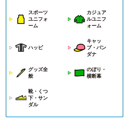
スポーツ
カジュア
ユニフォ
ルユニフ
ーム
ォーム
キャッ
ハッピ
プ・バン
ダナ
グッズ全
のぼり・
般
横断幕
靴・くつ
下・サン
ダル