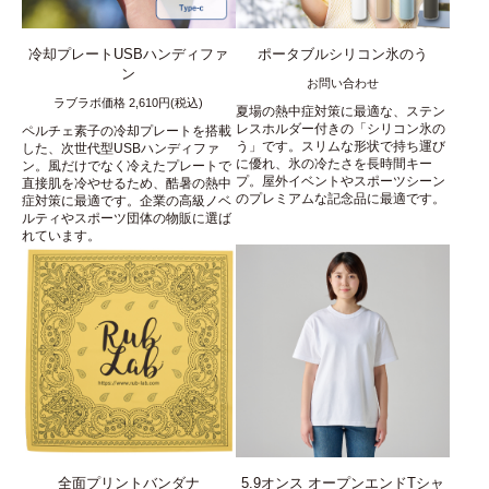
冷却プレートUSBハンディファ
ポータブルシリコン氷のう
ン
お問い合わせ
ラブラボ価格 2,610円(税込)
夏場の熱中症対策に最適な、ステン
レスホルダー付きの「シリコン氷の
ペルチェ素子の冷却プレートを搭載
う」です。スリムな形状で持ち運び
した、次世代型USBハンディファ
に優れ、氷の冷たさを長時間キー
ン。風だけでなく冷えたプレートで
プ。屋外イベントやスポーツシーン
直接肌を冷やせるため、酷暑の熱中
のプレミアムな記念品に最適です。
症対策に最適です。企業の高級ノベ
ルティやスポーツ団体の物販に選ば
れています。
全面プリントバンダナ
5.9オンス オープンエンドTシャ