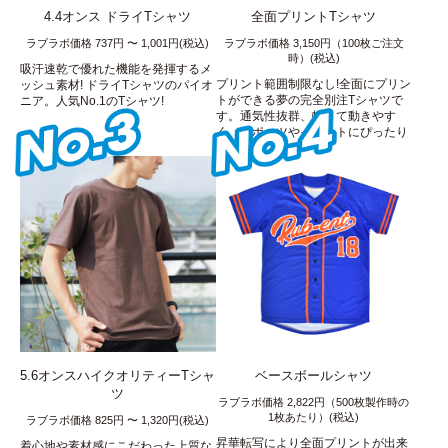
4.4オンス ドライTシャツ
全面プリントTシャツ
ラブラボ価格 737円 〜 1,001円(税込)
ラブラボ価格 3,150円（100枚ご注文
時）(税込)
吸汗速乾で優れた機能を発揮するメ
プリント範囲制限なし!全面にプリン
ッシュ素材! ドライTシャツのパイオ
トができる夢の完全別注Tシャツで
ニア。人気No.1のTシャツ!
す。通気性抜群、軽くて動きやす
く、スポーツやイベントにぴったり
です!
5.6オンスハイクオリティーTシャ
ベースボールシャツ
ツ
ラブラボ価格 2,822円（500枚製作時の
1枚あたり）(税込)
ラブラボ価格 825円 〜 1,320円(税込)
昇華転写により全面プリントが出来
着心地や素材感にこだわった上質な