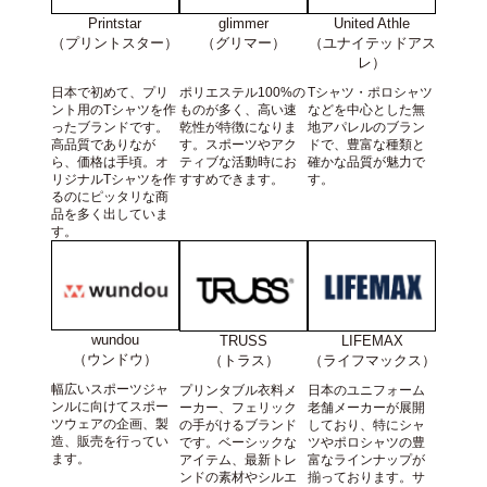
Printstar
United Athle
glimmer
（プリントスター）
（ユナイテッドアス
（グリマー）
レ）
日本で初めて、プリ
Tシャツ・ポロシャツ
ポリエステル100%の
ント用のTシャツを作
などを中心とした無
ものが多く、高い速
ったブランドです。
地アパレルのブラン
乾性が特徴になりま
高品質でありなが
ドで、豊富な種類と
す。スポーツやアク
ら、価格は手頃。オ
確かな品質が魅力で
ティブな活動時にお
リジナルTシャツを作
す。
すすめできます。
るのにピッタリな商
品を多く出していま
す。
wundou
TRUSS
LIFEMAX
（ウンドウ）
（トラス）
（ライフマックス）
幅広いスポーツジャ
プリンタブル衣料メ
日本のユニフォーム
ンルに向けてスポー
ーカー、フェリック
老舗メーカーが展開
ツウェアの企画、製
の手がけるブランド
しており、特にシャ
造、販売を行ってい
です。ベーシックな
ツやポロシャツの豊
ます。
アイテム、最新トレ
富なラインナップが
ンドの素材やシルエ
揃っております。サ