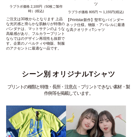
ツ
ラブラボ価格 2,100円（50枚ご製作
時）(税込)
ラブラボ価格 805円 〜 1,155円(税込)
ご注文は30枚からとなります 上品
【Printstar新作】堅牢なバインダー
な光沢感と滑らかな肌触りが特徴の
ネック仕様。物販・アパレルに最適
バンダナは、マットサテンのような
な高クオリティTシャツ
高級感があり、フルカラープリント
ならではのデザイン再現性も抜群で
す。企業のノベルティや物販、制服
のアクセントに最適な一品です。
シーン別 オリジナルTシャツ
プリントの種類と特徴・長所・注意点・プリントできない素材・製
作例等を掲載しています。