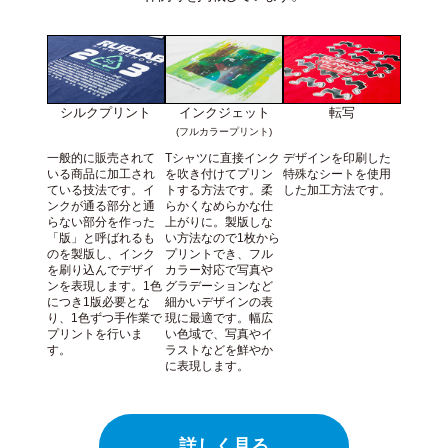
シルクプリント
インクジェット
転写
(フルカラープリント)
一般的に販売されて
Tシャツに直接インク
デザインを印刷した
いる商品に加工され
を吹き付けてプリン
特殊なシートを使用
ている技法です。イ
トする方法です。柔
した加工方法です。
ンクが通る部分と通
らかくなめらかな仕
らない部分を作った
上がりに。製版しな
「版」と呼ばれるも
い方法なので1枚から
のを製版し、インク
プリントでき、フル
を刷り込んでデザイ
カラー対応で写真や
ンを表現します。1色
グラデーションなど
につき1版必要とな
細かいデザインの表
り、1色ずつ手作業で
現に最適です。幅広
プリントを行いま
い色域で、写真やイ
す。
ラストなどを鮮やか
に表現します。
詳しく見る