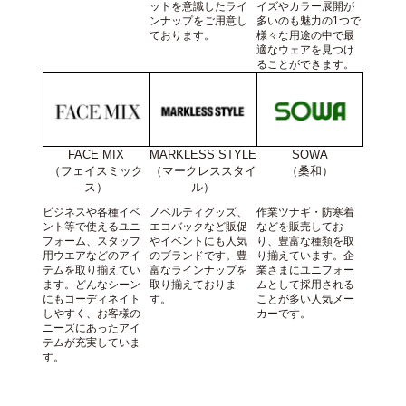
ットを意識したライ
イズやカラー展開が
ンナップをご用意し
多いのも魅力の1つで
ております。
様々な用途の中で最
適なウェアを見つけ
ることができます。
FACE MIX
SOWA
MARKLESS STYLE
（フェイスミック
（桑和）
（マークレススタイ
ス）
ル）
ビジネスや各種イベ
作業ツナギ・防寒着
ノベルティグッズ、
ント等で使えるユニ
などを販売してお
エコバックなど販促
フォーム、スタッフ
り、豊富な種類を取
やイベントにも人気
用ウエアなどのアイ
り揃えています。企
のブランドです。豊
テムを取り揃えてい
業さまにユニフォー
富なラインナップを
ます。どんなシーン
ムとして採用される
取り揃えておりま
にもコーディネイト
ことが多い人気メー
す。
しやすく、お客様の
カーです。
ニーズにあったアイ
テムが充実していま
す。