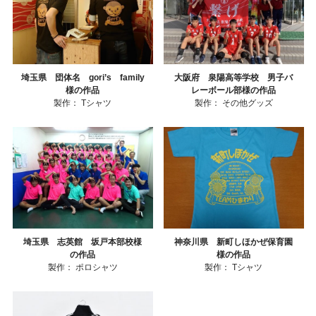
埼玉県 団体名 gori’s family
大阪府 泉陽高等学校 男子バ
様の作品
レーボール部様の作品
製作：
Tシャツ
製作：
その他グッズ
埼玉県 志英館 坂戸本部校様
神奈川県 新町しほかぜ保育園
の作品
様の作品
製作：
ポロシャツ
製作：
Tシャツ