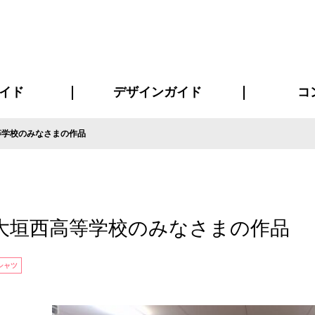
イド
デザインガイド
コ
等学校のみなさまの作品
ビスについて
について
について
ページ
の方へ
イド
方へ
質問
デザインテンシュミレーター
デザインテンプレート集
書体一覧（フォント集）
デザイン入稿について
デザイン料について
プリント・加工方法
デザインガイド
プリントサイズ
インクカラー
お客様
ニュー
シー
おす
読み
フォ
コート
ャツ
ピ
セットアップ・ジャージ
パーカー・スウェット
キャップ・バンダナ
販促・ノ
大垣西高等学校のみなさまの作品
シャツ