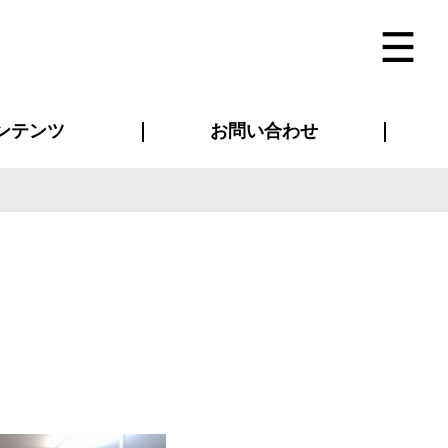
ンテンツ
お問い合わせ
インタビュー
ス(お知らせ)
ン別特集一覧
すめ特集一覧
物コンテンツ
トギャラリー
法人事例
ラブログ
お問い合わせ全般
再注文・追加注文
サンプル貸し出し
カタログ請求
デザイン入稿
ベルティグッズ
マスク
ツナギ
スポーツユニフォーム
のぼり・横断幕
バッグ