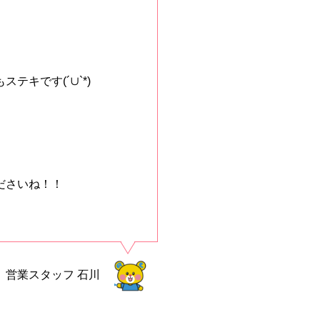
キです(´∪`*)
ださいね！！
営業スタッフ
石川