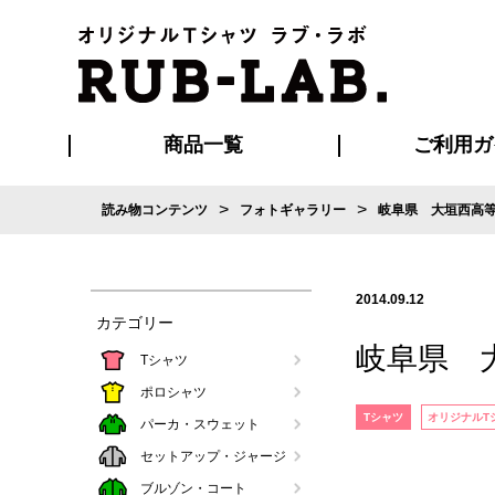
商品一覧
ご利用ガ
>
>
読み物コンテンツ
フォトギャラリー
岐阜県 大垣西高
発送・特急サー
お支払い方法
版の保管期限
割引まとめ
はじめて
ご利用ガ
再注文の
よくある
カジュアルユニフォーム
Tシャツ
タオル
ブルゾン・
ポロシ
ハッ
2014.09.12
カテゴリー
岐阜県 
Tシャツ
ポロシャツ
Tシャツ
オリジナルT
パーカ・スウェット
セットアップ・ジャージ
ブルゾン・コート