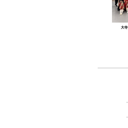
作品
農工大硬式庭球部様の作品
大寺
ツ
製作：
Tシャツ