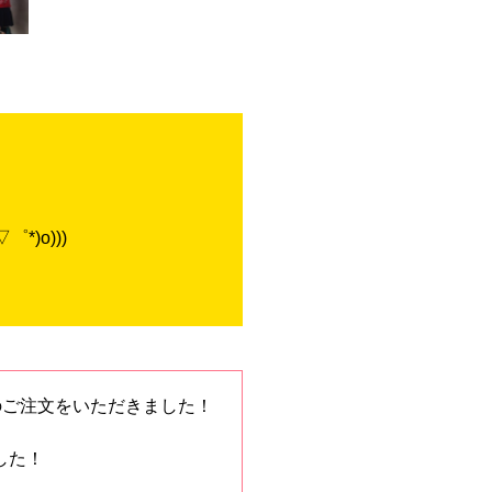
)o)))
のご注文をいただきました！
した！