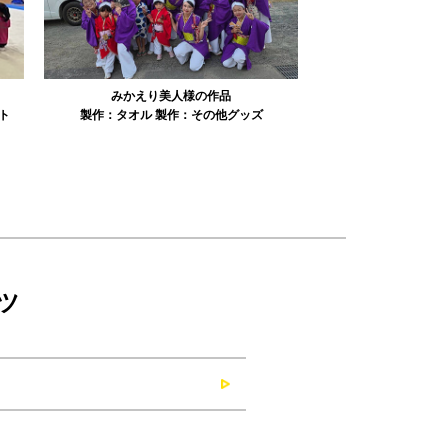
みかえり美人様の作品
misapan
ト
製作：
タオル
製作：
その他グッズ
製作：
ツ